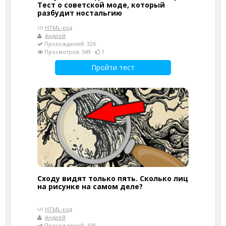
Тест о советской моде, который
разбудит ностальгию
HTML-код
Андрей
Прохождений: 326
Просмотров: 549
1
Пройти тест
Сходу видят только пять. Сколько лиц
на рисунке на самом деле?
HTML-код
Андрей
Прохождений: 108