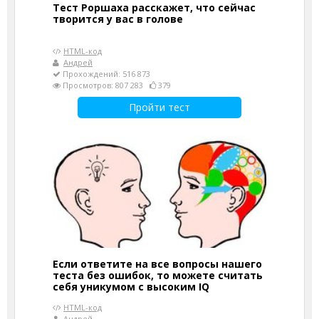
Тест Роршаха расскажет, что сейчас
творится у вас в голове
HTML-код
Андрей
Прохождений: 516 873
Просмотров: 807 283
379
Пройти тест
Если ответите на все вопросы нашего
теста без ошибок, то можете считать
себя уникумом с высоким IQ
HTML-код
Андрей