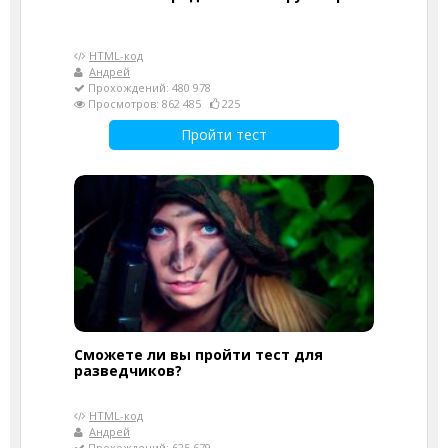
HTML-код
Андрей
Прохождений: 480 978
Просмотров: 862 485
225
Пройти тест
Сможете ли вы пройти тест для
разведчиков?
HTML-код
Андрей
Прохождений: 625 679