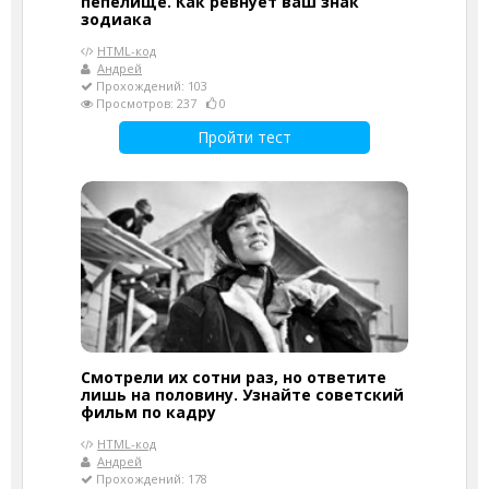
пепелище. Как ревнует ваш знак
зодиака
HTML-код
Андрей
Прохождений: 103
Просмотров: 237
0
Пройти тест
Смотрели их сотни раз, но ответите
лишь на половину. Узнайте советский
фильм по кадру
HTML-код
Андрей
Прохождений: 178