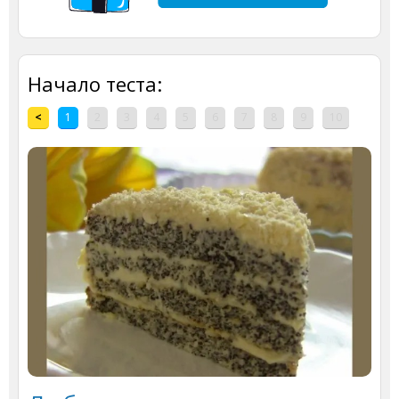
Начало теста:
<
1
2
3
4
5
6
7
8
9
10