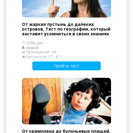
От жарких пустынь до далеких
островов. Тест по географии, который
заставит усомниться в своих знаниях
HTML-код
Андрей
Прохождений: 143
Просмотров: 377
1
Пройти тест
От кримплена до болоньевых плащей.