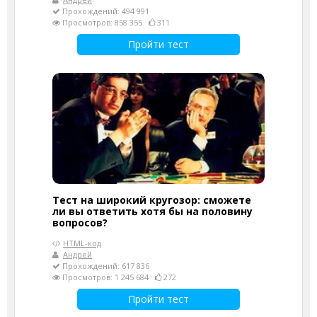
Прохождений: 494 991
Просмотров: 858 355
311
Пройти тест
Тест на широкий кругозор: сможете
ли вы ответить хотя бы на половину
вопросов?
HTML-код
Андрей
Прохождений: 617 836
Просмотров: 1 245 684
272
Пройти тест