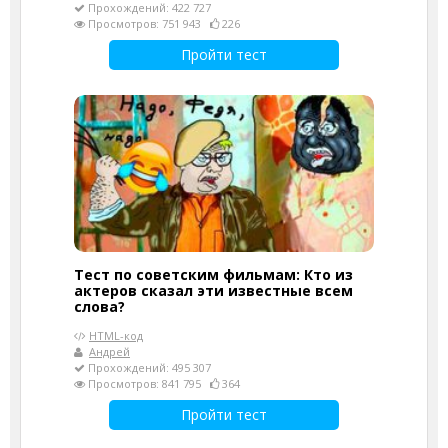
Прохождений: 422 727
Просмотров: 751 943
226
Пройти тест
Тест по советским фильмам: Кто из
актеров сказал эти известные всем
слова?
HTML-код
Андрей
Прохождений: 495 307
Просмотров: 841 795
364
Пройти тест