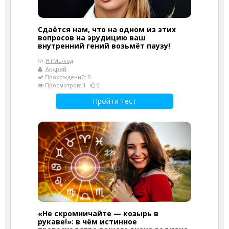
Сдаётся нам, что на одном из этих
вопросов на эрудицию ваш
внутренний гений возьмёт паузу!
HTML-код
Андрей
Прохождений: 0
Просмотров: 1
0
Пройти тест
«Не скромничайте — козырь в
рукаве!»: в чём истинное