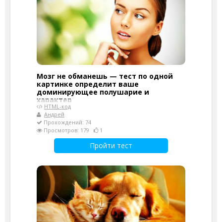
Мозг не обманешь — тест по одной
картинке определит ваше
доминирующее полушарие и
характер
HTML-код
Андрей
Прохождений: 74
Просмотров: 179
1
Пройти тест