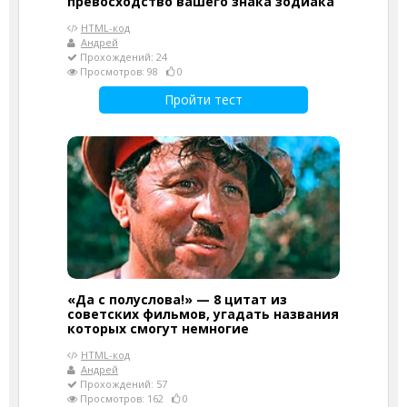
превосходство вашего знака зодиака
HTML-код
Андрей
Прохождений: 24
Просмотров: 98
0
Пройти тест
«Да с полуслова!» — 8 цитат из
советских фильмов, угадать названия
которых смогут немногие
HTML-код
Андрей
Прохождений: 57
Просмотров: 162
0