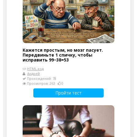
Кажется простым, но мозг пасует.
Передвиньте 1 спичку, чтобы
исправить 99−38=53
HTML-код
Андрей
Прохождений: 78
Просмотров: 263
0
Пройти тест