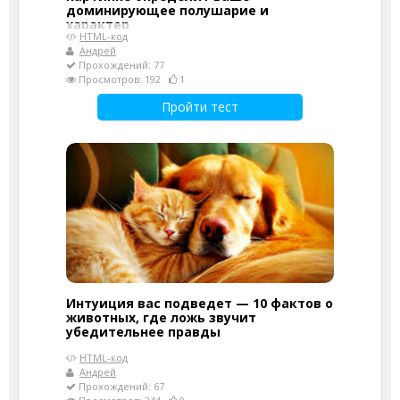
доминирующее полушарие и
характер
HTML-код
Андрей
Прохождений: 77
Просмотров: 192
1
Пройти тест
Интуиция вас подведет — 10 фактов о
животных, где ложь звучит
убедительнее правды
HTML-код
Андрей
Прохождений: 67