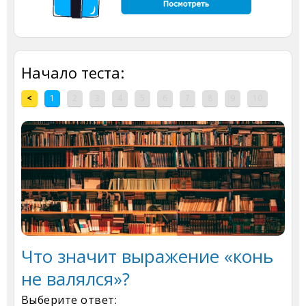
Начало теста:
<
1
2
3
4
5
6
7
8
9
10
Что значит выражение «конь
не валялся»?
Выберите ответ: