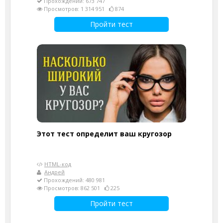
Прохождений: 673 747
Просмотров: 1 314 951
874
Пройти тест
Этот тест определит ваш кругозор
HTML-код
Андрей
Прохождений: 480 981
Просмотров: 862 501
225
Пройти тест