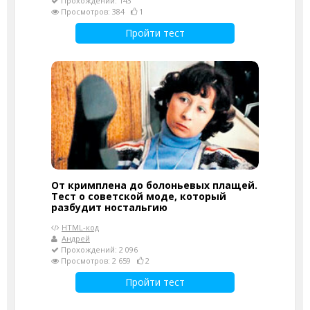
Прохождений: 143
Просмотров: 384
1
Пройти тест
От кримплена до болоньевых плащей.
Тест о советской моде, который
разбудит ностальгию
HTML-код
Андрей
Прохождений: 2 096
Просмотров: 2 659
2
Пройти тест