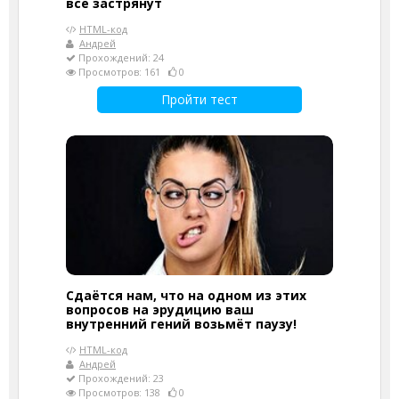
все застрянут
HTML-код
Андрей
Прохождений: 24
Просмотров: 161
0
Пройти тест
Сдаётся нам, что на одном из этих
вопросов на эрудицию ваш
внутренний гений возьмёт паузу!
HTML-код
Андрей
Прохождений: 23
Просмотров: 138
0