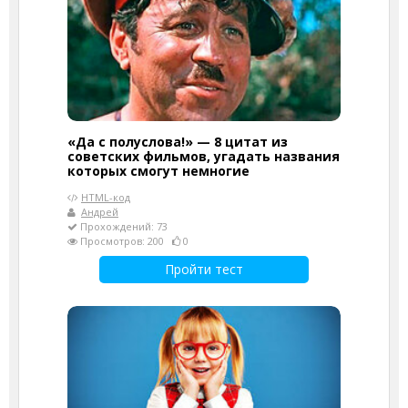
«Да с полуслова!» — 8 цитат из
советских фильмов, угадать названия
которых смогут немногие
HTML-код
Андрей
Прохождений: 73
Просмотров: 200
0
Пройти тест