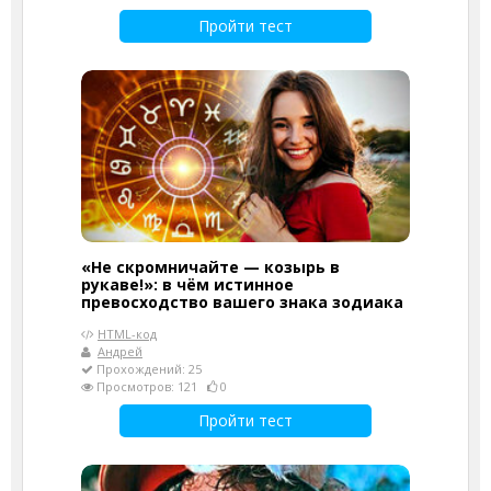
Пройти тест
«Не скромничайте — козырь в
рукаве!»: в чём истинное
превосходство вашего знака зодиака
HTML-код
Андрей
Прохождений: 25
Просмотров: 121
0
Пройти тест