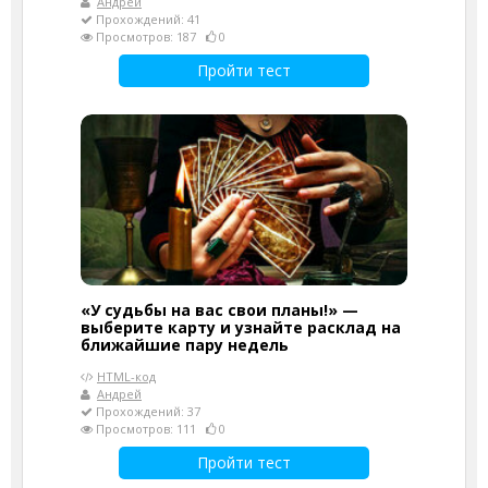
Андрей
Прохождений: 41
Просмотров: 187
0
Пройти тест
«У судьбы на вас свои планы!» —
выберите карту и узнайте расклад на
ближайшие пару недель
HTML-код
Андрей
Прохождений: 37
Просмотров: 111
0
Пройти тест