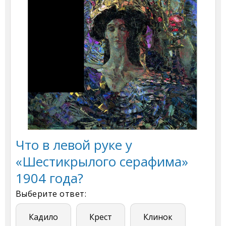
Что в левой руке у
«Шестикрылого серафима»
1904 года?
Выберите ответ:
Кадило
Крест
Клинок