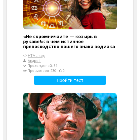
«Не скромничайте — козырь в
рукаве!»: в чём истинное
превосходство вашего знака зодиака
HTML-код
Андрей
Прохождений: 81
Просмотров: 230
0
Пройти тест