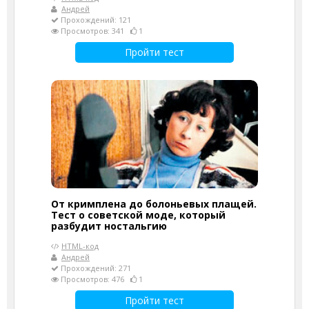
Андрей
Прохождений: 121
Просмотров: 341
1
Пройти тест
От кримплена до болоньевых плащей.
Тест о советской моде, который
разбудит ностальгию
HTML-код
Андрей
Прохождений: 271
Просмотров: 476
1
Пройти тест