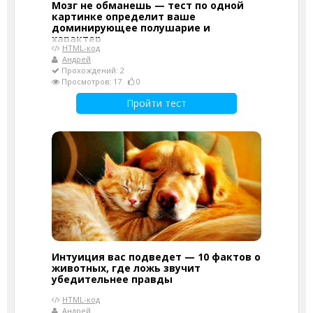
Мозг не обманешь — тест по одной
картинке определит ваше
доминирующее полушарие и
характер
HTML-код
Андрей
Прохождений: 2
Просмотров: 17
0
Пройти тест
Интуиция вас подведет — 10 фактов о
животных, где ложь звучит
убедительнее правды
HTML-код
Андрей