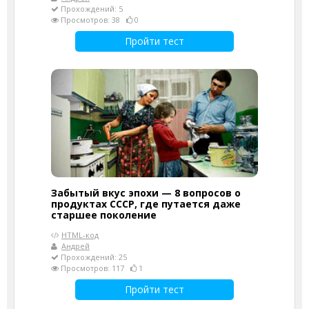
Прохождений: 5
Просмотров: 38
0
Пройти тест
Забытый вкус эпохи — 8 вопросов о
продуктах СССР, где путается даже
старшее поколение
HTML-код
Андрей
Прохождений: 25
Просмотров: 117
1
Пройти тест