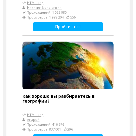
HTML-код
Никитин Константин
Прохождений: 1 033 980
Просмотров: 1 998 204
556
Пройти тест
Как хорошо вы разбираетесь в
географии?
HTML-код
Андрей
Прохождений: 416 676
Просмотров: 837 001
296