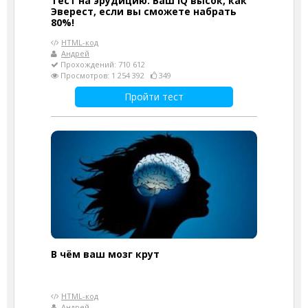
Тест на эрудицию: Ваш IQ высок, как
Эверест, если вы сможете набрать
80%!
HTML-код
Андрей
Прохождений: 710 612
Просмотров: 1 254 392
349
Пройти тест
В чём ваш мозг крут
HTML-код
Андрей