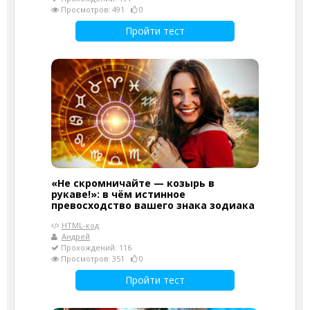
Просмотров: 491
0
Пройти тест
«Не скромничайте — козырь в
рукаве!»: в чём истинное
превосходство вашего знака зодиака
HTML-код
Андрей
Прохождений: 116
Просмотров: 351
0
Пройти тест