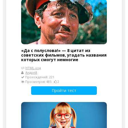
«Да с полуслова!» — 8 цитат из
советских фильмов, угадать названия
которых смогут немногие
HTML-код
Андрей
Прохождений: 221
Просмотров: 485
2
Пройти тест