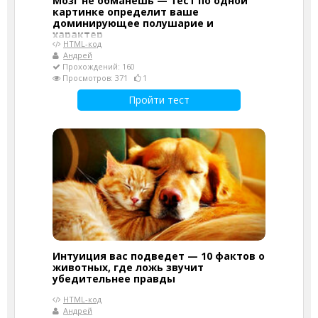
Мозг не обманешь — тест по одной
картинке определит ваше
доминирующее полушарие и
характер
HTML-код
Андрей
Прохождений: 160
Просмотров: 371
1
Пройти тест
Интуиция вас подведет — 10 фактов о
животных, где ложь звучит
убедительнее правды
HTML-код
Андрей