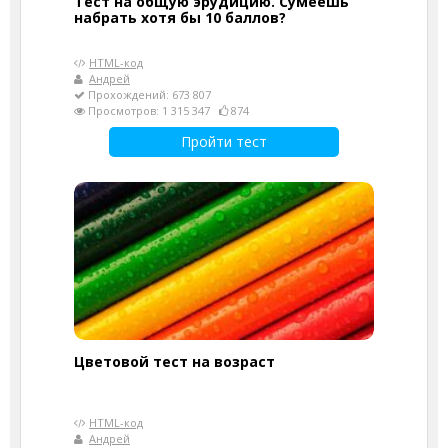
Тест на общую эрудицию. Сумеешь
набрать хотя бы 10 баллов?
HTML-код
Андрей
Прохождений: 673 807
Просмотров: 1 315 347
874
Пройти тест
Цветовой тест на возраст
HTML-код
Андрей