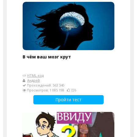
В чём ваш мозг крут
HTML-код
Андрей
Прохождений: 563 340
Просмотров: 1 085 198
726
Пройти тест