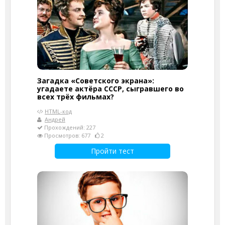
Загадка «Советского экрана»:
угадаете актёра СССР, сыгравшего во
всех трёх фильмах?
HTML-код
Андрей
Прохождений: 227
Просмотров: 677
2
Пройти тест