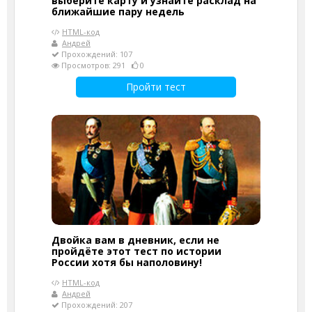
выберите карту и узнайте расклад на
ближайшие пару недель
HTML-код
Андрей
Прохождений: 107
Просмотров: 291
0
Пройти тест
Двойка вам в дневник, если не
пройдёте этот тест по истории
России хотя бы наполовину!
HTML-код
Андрей
Прохождений: 207