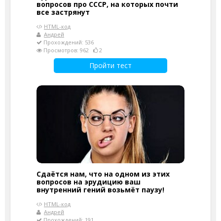
вопросов про СССР, на которых почти
все застрянут
HTML-код
Андрей
Прохождений: 536
Просмотров: 962
2
Пройти тест
Сдаётся нам, что на одном из этих
вопросов на эрудицию ваш
внутренний гений возьмёт паузу!
HTML-код
Андрей
Прохождений: 191