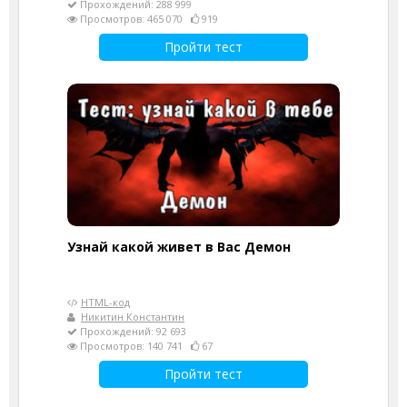
Прохождений: 288 999
Просмотров: 465 070
919
Пройти тест
Узнай какой живет в Вас Демон
HTML-код
Никитин Константин
Прохождений: 92 693
Просмотров: 140 741
67
Пройти тест