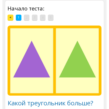
Начало теста:
<
1
2
3
4
5
Какой треугольник больше?