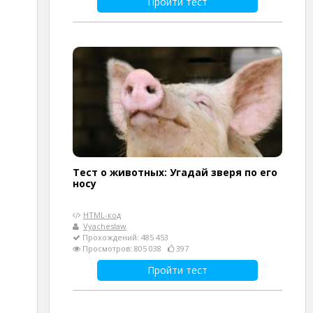
Пройти тест
Тест о животных: Угадай зверя по его
носу
HTML-код
Vyacheslaw
Прохождений: 485 453
Просмотров: 805 038
397
Пройти тест