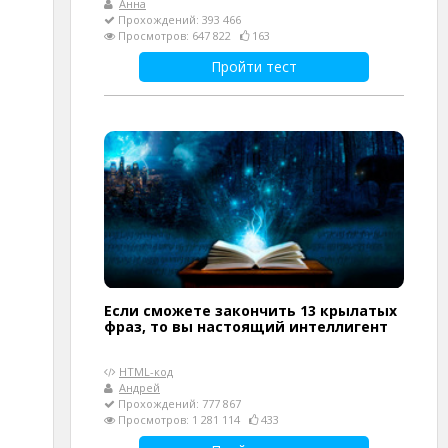
Анна
Прохождений: 393 466
Просмотров: 647 822
163
Пройти тест
Если сможете закончить 13 крылатых
фраз, то вы настоящий интеллигент
HTML-код
Андрей
Прохождений: 777 867
Просмотров: 1 281 114
433