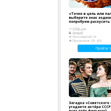
«Точно в цель или па
выберите знак зодиак
попробуем раскусить
HTML-код
Андрей
Прохождений: 24
Просмотров: 120
0
Пройти т
Загадка «Советского 
угадаете актёра СССР
всех трёх фильмах?