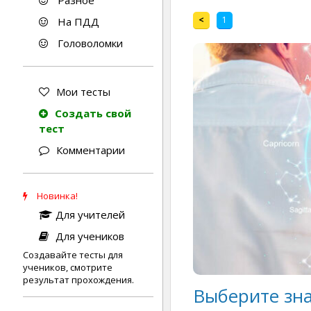
Разное
<
1
На ПДД
Головоломки
Мои тесты
Создать свой
тест
Комментарии
Новинка!
Для учителей
Для учеников
Создавайте тесты для
учеников, смотрите
результат прохождения.
Выберите зна