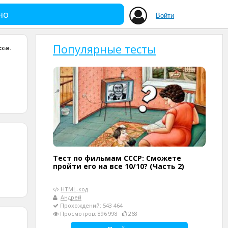
но
Войти
Популярные тесты
ские
.
Тест по фильмам СССР: Сможете
пройти его на все 10/10? (Часть 2)
HTML-код
Андрей
Прохождений: 543 464
Просмотров: 896 998
268