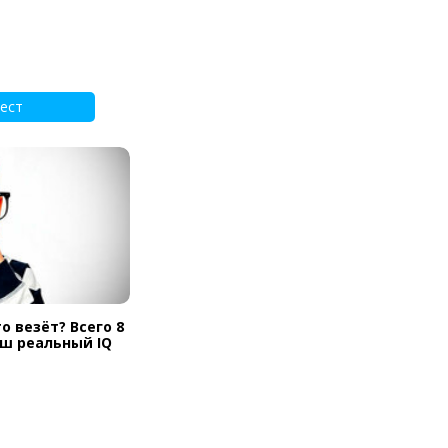
ест
о везёт? Всего 8
аш реальный IQ