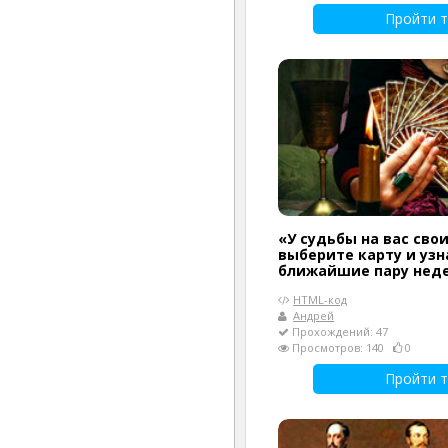
Пройти т
«У судьбы на вас сво
выберите карту и узн
ближайшие пару нед
HTML-код
Андрей
Прохождений: 47
Просмотров: 140
0
Пройти т