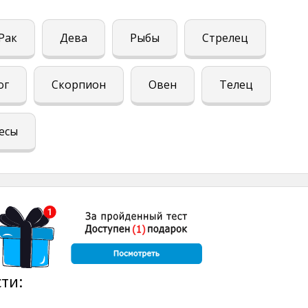
Рак
Дева
Рыбы
Стрелец
ог
Скорпион
Овен
Телец
есы
ти: