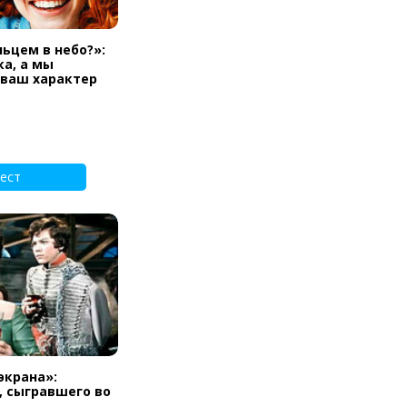
льцем в небо?»:
а, а мы
 ваш характер
ест
экрана»:
, сыгравшего во