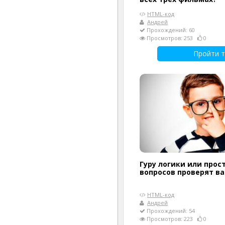
HTML-код
Андрей
Прохождений: 60
Просмотров: 253
0
Пройти т
Гуру логики или прост
вопросов проверят в
HTML-код
Андрей
Прохождений: 54
Просмотров: 223
0