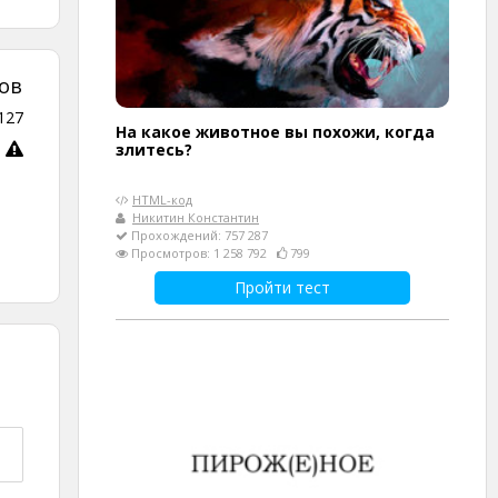
ов
127
На какое животное вы похожи, когда
злитесь?
HTML-код
Никитин Константин
Прохождений: 757 287
Просмотров: 1 258 792
799
Пройти тест