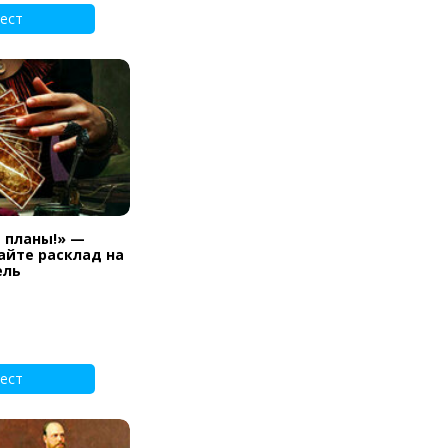
ест
и планы!» —
айте расклад на
ель
ест