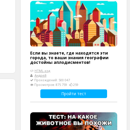
Если вы знаете, где находятся эти
города, то ваши знания географии
достойны аплодисментов!
HTML-код
Андрей
Прохождений: 500 047
Просмотров: 875 759
259
Пройти тест