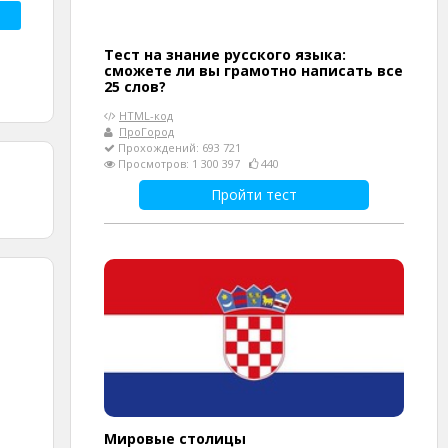
Тест на знание русского языка:
сможете ли вы грамотно написать все
25 слов?
HTML-код
ПроГород
Прохождений: 693 721
Просмотров: 1 300 397
440
Пройти тест
Мировые столицы