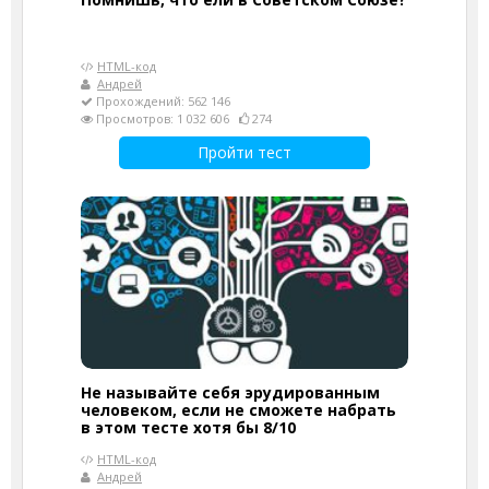
HTML-код
Андрей
Прохождений: 562 146
Просмотров: 1 032 606
274
Пройти тест
Не называйте себя эрудированным
человеком, если не сможете набрать
в этом тесте хотя бы 8/10
HTML-код
Андрей