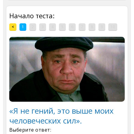
Начало теста:
<
1
2
3
4
5
6
7
8
9
10
«Я не гений, это выше моих
человеческих сил».
Выберите ответ: