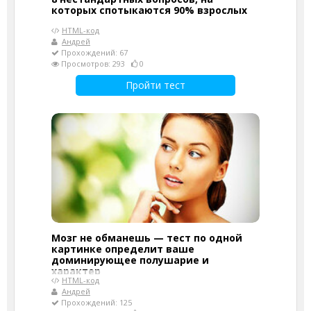
которых спотыкаются 90% взрослых
HTML-код
Андрей
Прохождений: 67
Просмотров: 293
0
Пройти тест
Мозг не обманешь — тест по одной
картинке определит ваше
доминирующее полушарие и
характер
HTML-код
Андрей
Прохождений: 125