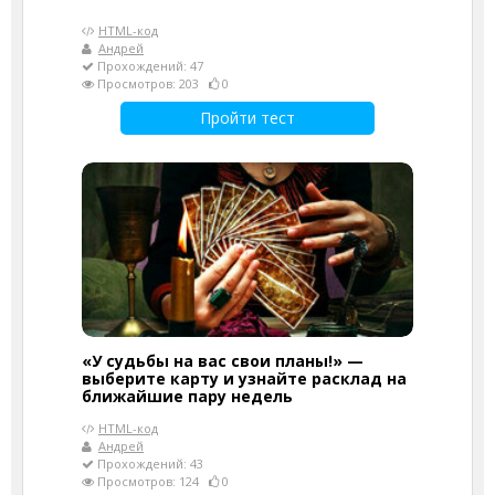
HTML-код
Андрей
Прохождений: 47
Просмотров: 203
0
Пройти тест
«У судьбы на вас свои планы!» —
выберите карту и узнайте расклад на
ближайшие пару недель
HTML-код
Андрей
Прохождений: 43
Просмотров: 124
0