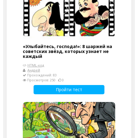
«Улыбайтесь, господа!»: 8 шаржей на
советских звёзд, которых узнает не
каждый
HTML-код
Андрей
Прохождений: 83
Просмотров: 250
0
Пройти тест