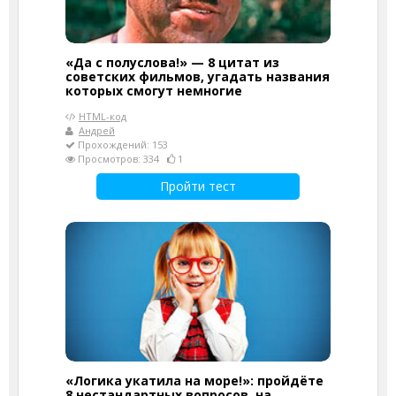
«Да с полуслова!» — 8 цитат из
советских фильмов, угадать названия
которых смогут немногие
HTML-код
Андрей
Прохождений: 153
Просмотров: 334
1
Пройти тест
«Логика укатила на море!»: пройдёте
8 нестандартных вопросов, на