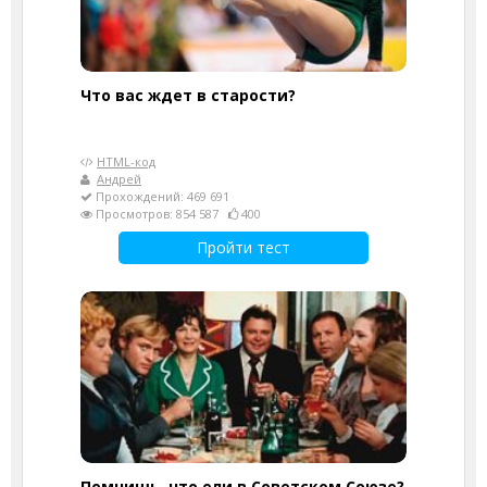
Что вас ждет в старости?
HTML-код
Андрей
Прохождений: 469 691
Просмотров: 854 587
400
Пройти тест
Помнишь, что ели в Советском Союзе?