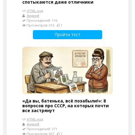
спотыкаются даже отличники
HTML-код
Андрей
Прохождений: 116
Просмотров: 316
1
Пройти тест
«Да вы, батенька, всё позабыли!»: 8
вопросов про СССР, на которых почти
все застрянут
HTML-код
Андрей
Прохождений: 371
Просмотров: 657
1