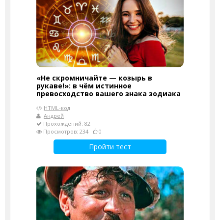
«Не скромничайте — козырь в
рукаве!»: в чём истинное
превосходство вашего знака зодиака
HTML-код
Андрей
Прохождений: 82
Просмотров: 234
0
Пройти тест