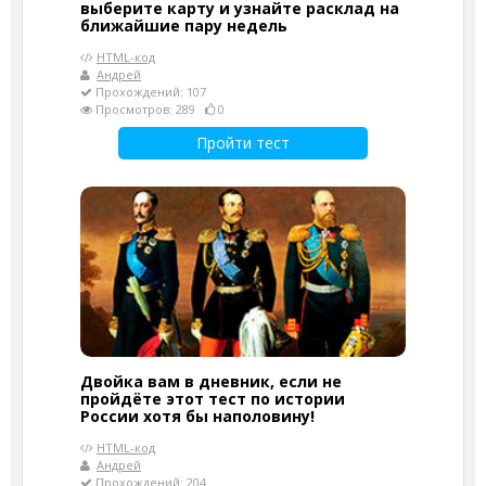
выберите карту и узнайте расклад на
ближайшие пару недель
HTML-код
Андрей
Прохождений: 107
Просмотров: 289
0
Пройти тест
Двойка вам в дневник, если не
пройдёте этот тест по истории
России хотя бы наполовину!
HTML-код
Андрей
Прохождений: 204