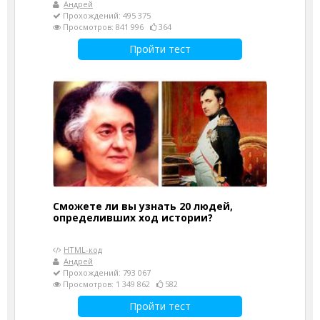
Андрей
Прохождений: 495 375
Просмотров: 841 996
364
Пройти тест
Сможете ли вы узнать 20 людей,
определивших ход истории?
HTML-код
Андрей
Прохождений: 793 067
Просмотров: 1 349 862
582
Пройти тест