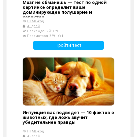
Мозг не обманешь — тест по одной
картинке определит ваше
доминирующее полушарие и
характер
HTML-код
Андрей
Прохождений: 159
Просмотров: 369
1
Пройти тест
Интуиция вас подведет — 10 фактов о
животных, где ложь звучит
убедительнее правды
HTML-код
Андрей