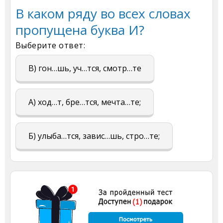
В каком ряду во всех словах
пропущена буква И?
Выберите ответ:
В) гон…шь, уч…тся, смотр…те
А) ход…т, бре…тся, мечта…те;
Б) улыба…тся, завис…шь, стро…те;