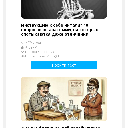
Инструкцию к себе читали? 10
вопросов по анатомии, на которых
спотыкаются даже отличники
HTML-код
Андрей
Прохождений: 179
Просмотров: 500
1
Пройти тест
«Да вы, батенька, всё позабыли!»: 8