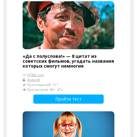
«Да с полуслова!» — 8 цитат из
советских фильмов, угадать названия
которых смогут немногие
HTML-код
Андрей
Прохождений: 217
Просмотров: 481
2
Пройти тест