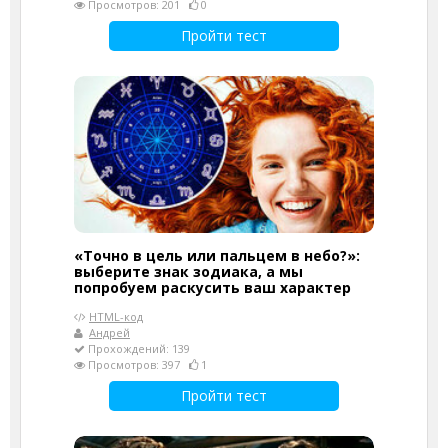
Просмотров: 201
0
Пройти тест
«Точно в цель или пальцем в небо?»:
выберите знак зодиака, а мы
попробуем раскусить ваш характер
HTML-код
Андрей
Прохождений: 139
Просмотров: 397
1
Пройти тест