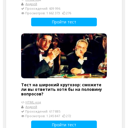
Андрей
Прохождений: 609 996
Просмотров: 1 662 373
276
Пройти тест
Тест на широкий кругозор: сможете
ли вы ответить хотя бы на половину
вопросов?
HTML-код
Андрей
Прохождений: 617 885
Просмотров: 1 245 847
272
Пройти тест