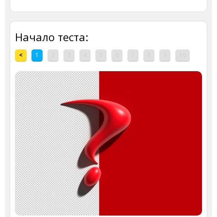
Начало теста:
<
1
2
3
4
5
6
7
8
9
10