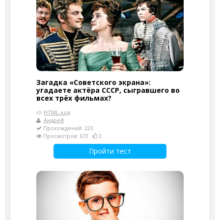
Загадка «Советского экрана»:
угадаете актёра СССР, сыгравшего во
всех трёх фильмах?
HTML-код
Андрей
Прохождений: 223
Просмотров: 673
2
Пройти тест