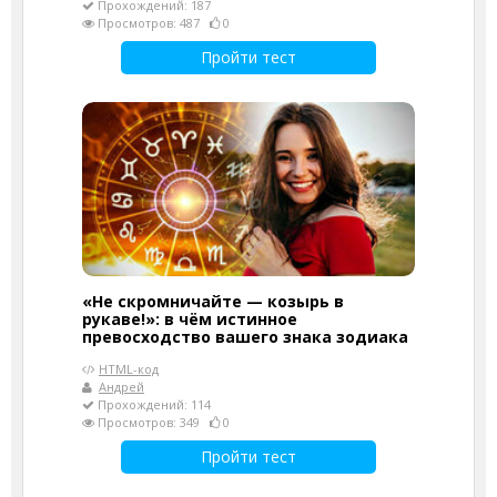
Прохождений: 187
Просмотров: 487
0
Пройти тест
«Не скромничайте — козырь в
рукаве!»: в чём истинное
превосходство вашего знака зодиака
HTML-код
Андрей
Прохождений: 114
Просмотров: 349
0
Пройти тест