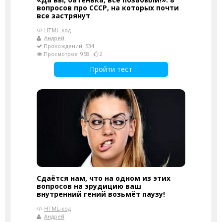
вопросов про СССР, на которых почти
все застрянут
HTML-код
Андрей
Прохождений: 534
Просмотров: 958
2
Пройти тест
Сдаётся нам, что на одном из этих
вопросов на эрудицию ваш
внутренний гений возьмёт паузу!
HTML-код
Андрей