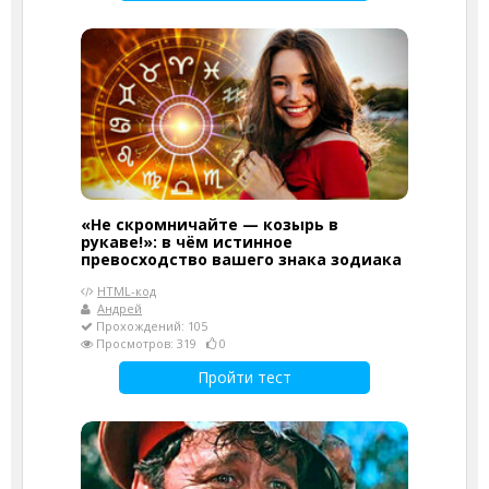
«Не скромничайте — козырь в
рукаве!»: в чём истинное
превосходство вашего знака зодиака
HTML-код
Андрей
Прохождений: 105
Просмотров: 319
0
Пройти тест