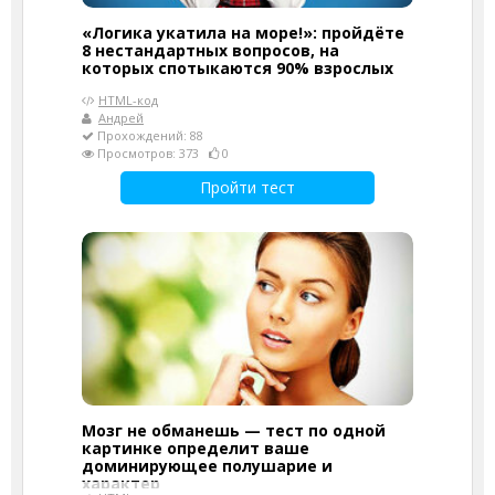
«Логика укатила на море!»: пройдёте
8 нестандартных вопросов, на
которых спотыкаются 90% взрослых
HTML-код
Андрей
Прохождений: 88
Просмотров: 373
0
Пройти тест
Мозг не обманешь — тест по одной
картинке определит ваше
доминирующее полушарие и
характер