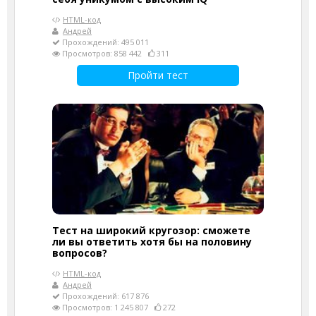
HTML-код
Андрей
Прохождений: 495 011
Просмотров: 858 442
311
Пройти тест
Тест на широкий кругозор: сможете
ли вы ответить хотя бы на половину
вопросов?
HTML-код
Андрей
Прохождений: 617 876
Просмотров: 1 245 807
272