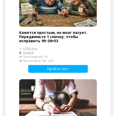
Кажется простым, но мозг пасует.
Передвиньте 1 спичку, чтобы
исправить 99−38=53
HTML-код
Андрей
Прохождений: 95
Просмотров: 330
0
Пройти тест