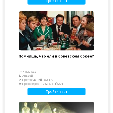
Пройти тест
Помнишь, что ели в Советском Союзе?
HTML-код
Андрей
Прохождений: 562 177
Просмотров: 1 032 696
274
Пройти тест