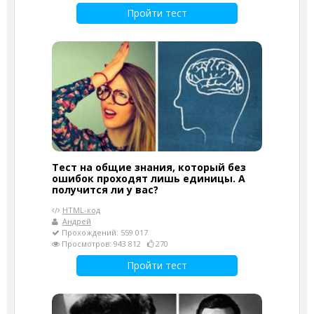
Пройти тест
Тест на общие знания, который без
ошибок проходят лишь единицы. А
получится ли у вас?
HTML-код
Андрей
Прохождений: 559 017
Просмотров: 943 812
270
Пройти тест