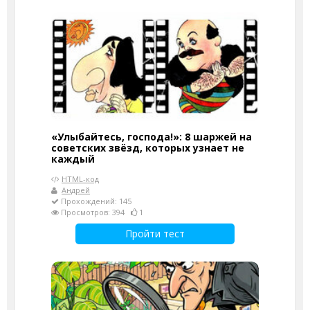
«Улыбайтесь, господа!»: 8 шаржей на
советских звёзд, которых узнает не
каждый
HTML-код
Андрей
Прохождений: 145
Просмотров: 394
1
Пройти тест