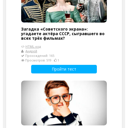
Загадка «Советского экрана»:
угадаете актёра СССР, сыгравшего во
всех трёх фильмах?
HTML-код
Андрей
Прохождений: 165
Просмотров: 519
1
Пройти тест