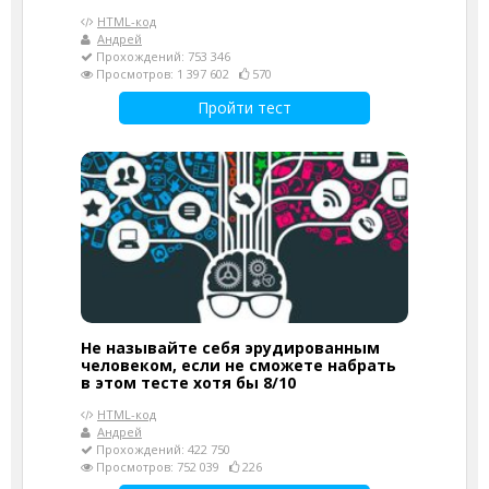
HTML-код
Андрей
Прохождений: 753 346
Просмотров: 1 397 602
570
Пройти тест
Не называйте себя эрудированным
человеком, если не сможете набрать
в этом тесте хотя бы 8/10
HTML-код
Андрей
Прохождений: 422 750
Просмотров: 752 039
226