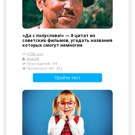
«Да с полуслова!» — 8 цитат из
советских фильмов, угадать названия
которых смогут немногие
HTML-код
Андрей
Прохождений: 194
Просмотров: 433
2
Пройти тест