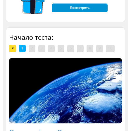
Начало теста:
<
1
2
3
4
5
6
7
8
9
10