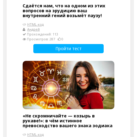
Сдаётся нам, что на одном из этих
вопросов на эрудицию ваш
внутренний гений возьмёт паузу!
HTML-код
Андрей
Прохождений: 113
Просмотров: 287
0
Пройти тест
«Не скромничайте — козырь в
рукаве!»: в чём истинное
превосходство вашего знака зодиака
HTML-код