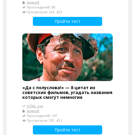
Андрей
Прохождений: 80
Просмотров: 226
0
Пройти тест
«Да с полуслова!» — 8 цитат из
советских фильмов, угадать названия
которых смогут немногие
HTML-код
Андрей
Прохождений: 147
Просмотров: 320
1
Пройти тест