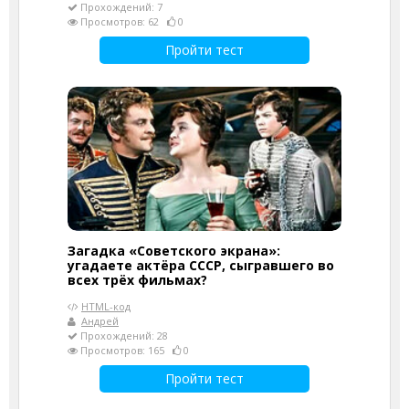
Прохождений: 7
Просмотров: 62
0
Пройти тест
Загадка «Советского экрана»:
угадаете актёра СССР, сыгравшего во
всех трёх фильмах?
HTML-код
Андрей
Прохождений: 28
Просмотров: 165
0
Пройти тест