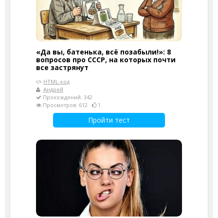
«Да вы, батенька, всё позабыли!»: 8
вопросов про СССР, на которых почти
все застрянут
HTML-код
Андрей
Прохождений: 342
Просмотров: 612
1
Пройти тест