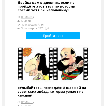
Двойка вам в дневник, если не
пройдёте этот тест по истории
России хотя бы наполовину!
HTML-код
Андрей
Прохождений: 66
Просмотров: 237
0
Пройти тест
«Улыбайтесь, господа!»: 8 шаржей на
советских звёзд, которых узнает не
каждый
HTML-код
Андрей