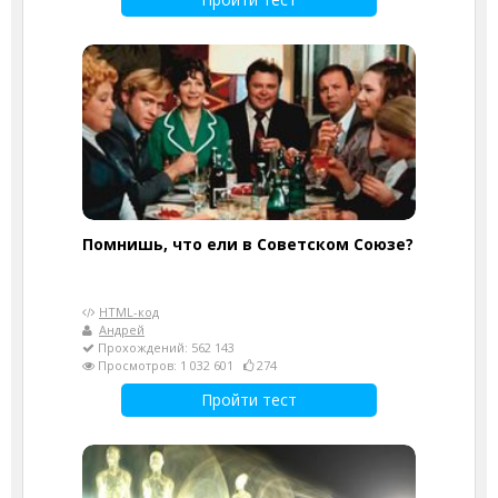
Помнишь, что ели в Советском Союзе?
HTML-код
Андрей
Прохождений: 562 143
Просмотров: 1 032 601
274
Пройти тест