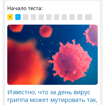
Начало теста:
<
1
2
3
4
5
6
7
8
9
10
Известно, что за день вирус
гриппа может мутировать так,