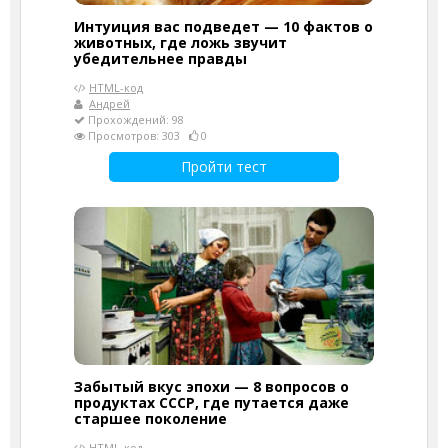
Интуиция вас подведет — 10 фактов о
животных, где ложь звучит
убедительнее правды
HTML-код
Андрей
Прохождений: 98
Просмотров: 303
0
Пройти тест
Забытый вкус эпохи — 8 вопросов о
продуктах СССР, где путается даже
старшее поколение
HTML-код