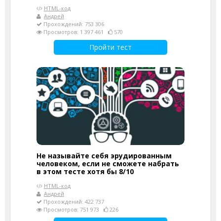
HTML-код
Андрей
Прохождений: 753 306
Просмотров: 1 397 461
570
Пройти тест
Не называйте себя эрудированным
человеком, если не сможете набрать
в этом тесте хотя бы 8/10
HTML-код
Андрей
Прохождений: 422 737
Просмотров: 751 973
226