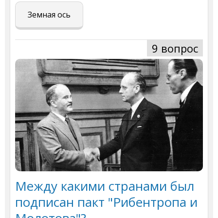
Земная ось
9 вопрос
Между какими странами был
подписан пакт "Рибентропа и
Молотова"?