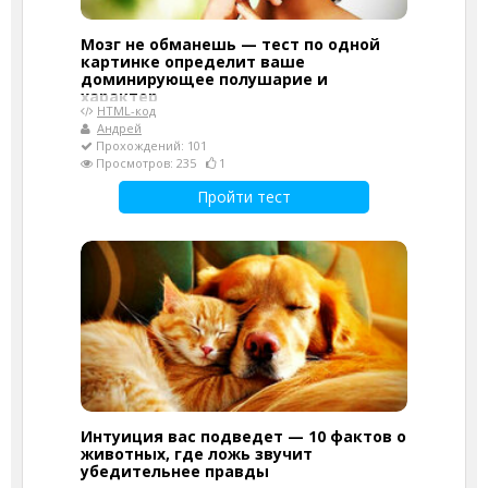
Мозг не обманешь — тест по одной
картинке определит ваше
доминирующее полушарие и
характер
HTML-код
Андрей
Прохождений: 101
Просмотров: 235
1
Пройти тест
Интуиция вас подведет — 10 фактов о
животных, где ложь звучит
убедительнее правды