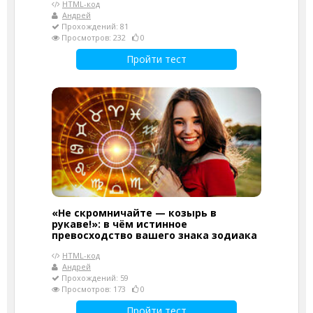
HTML-код
Андрей
Прохождений: 81
Просмотров: 232
0
Пройти тест
«Не скромничайте — козырь в
рукаве!»: в чём истинное
превосходство вашего знака зодиака
HTML-код
Андрей
Прохождений: 59
Просмотров: 173
0
Пройти тест