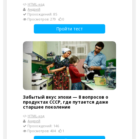
HTML-код
Андрей
Прохождений: 85
Просмотров: 279
0
Пройти тест
Забытый вкус эпохи — 8 вопросов о
продуктах СССР, где путается даже
старшее поколение
HTML-код
Андрей
Прохождений: 146
Просмотров: 404
1