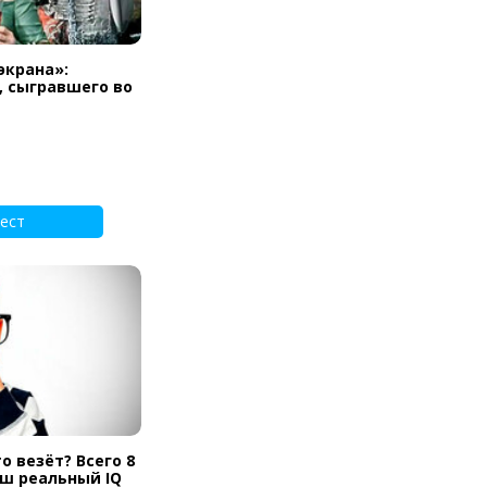
экрана»:
, сыгравшего во
ест
о везёт? Всего 8
аш реальный IQ