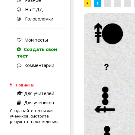
Разное
<
1
2
3
4
На ПДД
Головоломки
Мои тесты
Создать свой
тест
Комментарии
Новинка!
Для учителей
Для учеников
Создавайте тесты для
учеников, смотрите
результат прохождения.