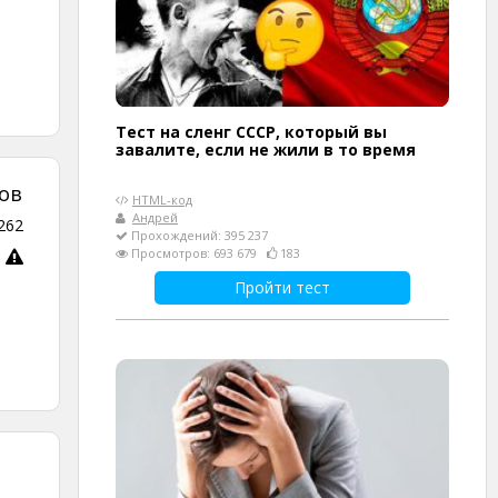
Тест на сленг СССР, который вы
завалите, если не жили в то время
ов
HTML-код
Андрей
262
Прохождений: 395 237
Просмотров: 693 679
183
Пройти тест