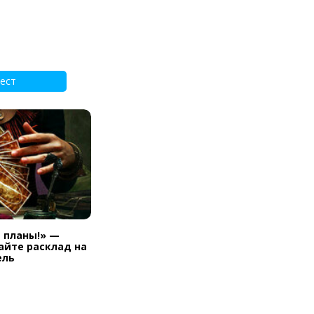
ест
и планы!» —
айте расклад на
ель