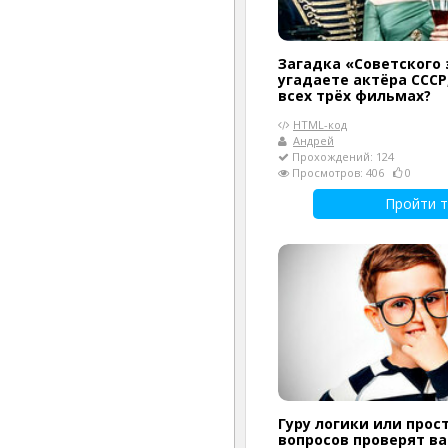
Загадка «Советского 
угадаете актёра СССР
всех трёх фильмах?
HTML-код
Андрей
Прохождений: 124
Просмотров: 406
0
Пройти т
Гуру логики или прост
вопросов проверят в