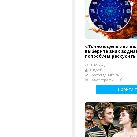
«Точно в цель или па
выберите знак зодиак
попробуем раскусить
HTML-код
Андрей
Прохождений: 74
Просмотров: 221
0
Пройти т