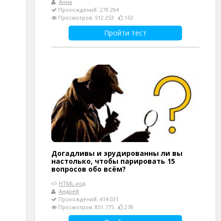
Анна
Прохождений: 279 294
Просмотров: 512 253
163
Пройти тест
Догадливы и эрудированны ли вы
настолько, чтобы парировать 15
вопросов обо всём?
HTML-код
Андрей
Прохождений: 414 031
Просмотров: 851 775
278