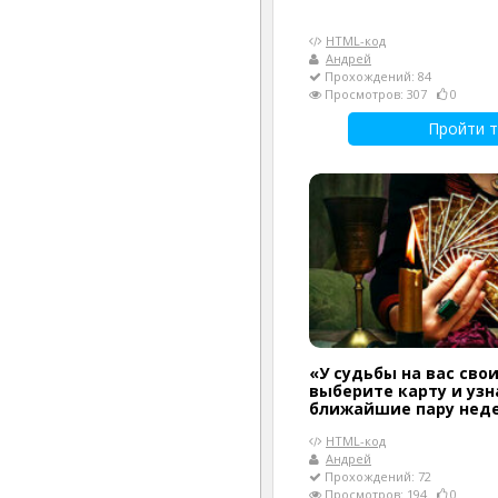
HTML-код
Андрей
Прохождений: 84
Просмотров: 307
0
Пройти т
«У судьбы на вас сво
выберите карту и узн
ближайшие пару нед
HTML-код
Андрей
Прохождений: 72
Просмотров: 194
0