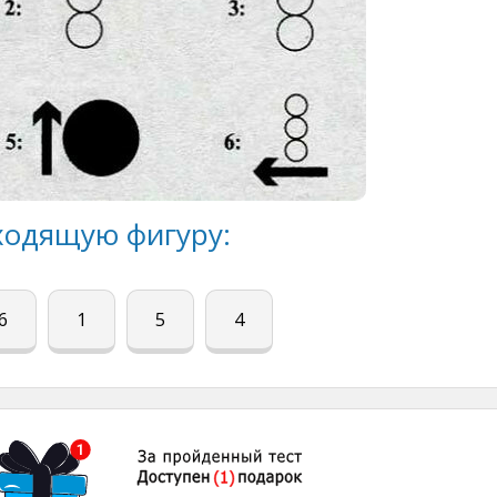
ходящую фигуру:
6
1
5
4