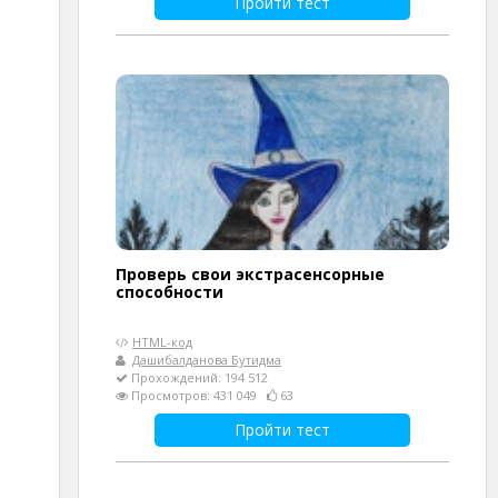
Пройти тест
Проверь свои экстрасенсорные
способности
HTML-код
Дашибалданова Бутидма
Прохождений: 194 512
Просмотров: 431 049
63
Пройти тест