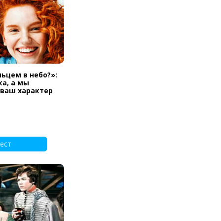
льцем в небо?»:
а, а мы
 ваш характер
ест