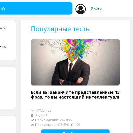
но
Войти
Популярные тесты
зное
.
ить
Если вы закончите представленные 15
фраз, то вы настоящий интеллектуал!
HTML-код
Андрей
Прохождений: 247 056
Просмотров: 403 696
179