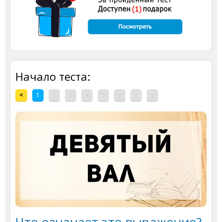
Начало теста:
<
1
2
3
4
5
6
7
8