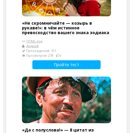
«Не скромничайте — козырь в
рукаве!»: в чём истинное
превосходство вашего знака зодиака
HTML-код
Андрей
Прохождений: 101
Просмотров: 278
0
Пройти тест
«Да с полуслова!» — 8 цитат из