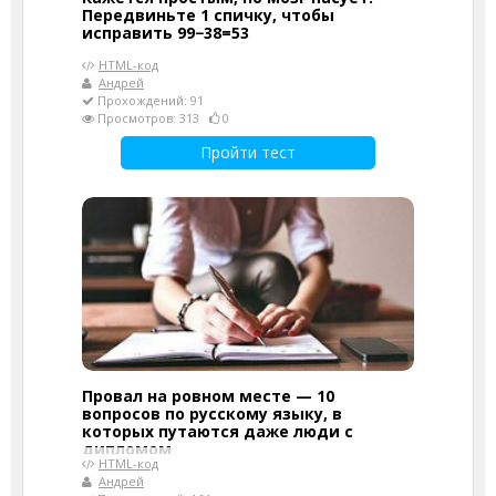
Передвиньте 1 спичку, чтобы
исправить 99−38=53
HTML-код
Андрей
Прохождений: 91
Просмотров: 313
0
Пройти тест
Провал на ровном месте — 10
вопросов по русскому языку, в
которых путаются даже люди с
дипломом
HTML-код
Андрей