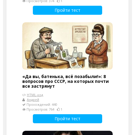
Просмотров: 374
1
Пройти тест
«Да вы, батенька, всё позабыли!»: 8
вопросов про СССР, на которых почти
все застрянут
HTML-код
Андрей
Прохождений: 440
Просмотров: 764
1
Пройти тест