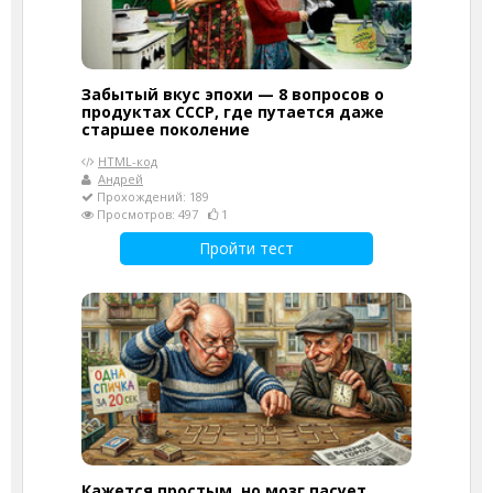
Забытый вкус эпохи — 8 вопросов о
продуктах СССР, где путается даже
старшее поколение
HTML-код
Андрей
Прохождений: 189
Просмотров: 497
1
Пройти тест
Кажется простым, но мозг пасует.