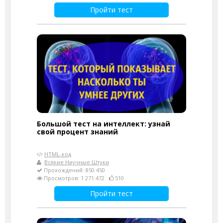
Пройти тест
Большой тест на интеллект: узнай
свой процент знаний
HTML-код
Всякие Научные Штуки
Прохождений: 850 450
Просмотров: 1 271 472
510
Пройти тест