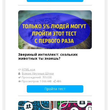
Звериный интеллект: скольких
животных ты знаешь?
HTML-код
Всякие Научные Штуки
Прохождений: 705 030
Просмотров: 1 066 448
486
Пройти тест