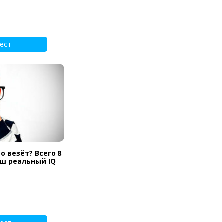
ест
о везёт? Всего 8
аш реальный IQ