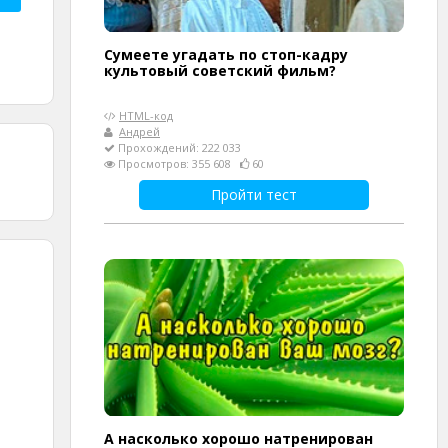
Сумеете угадать по стоп-кадру
культовый советский фильм?
HTML-код
Андрей
Прохождений: 222 033
Просмотров: 355 608
60
Пройти тест
А насколько хорошо натренирован