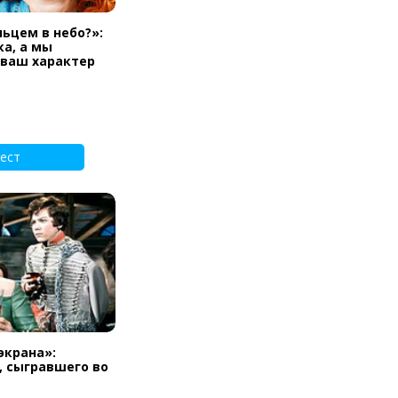
льцем в небо?»:
а, а мы
 ваш характер
ест
экрана»:
, сыгравшего во