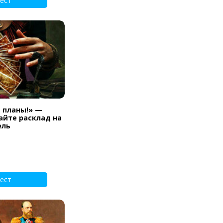
ест
и планы!» —
айте расклад на
ель
ест