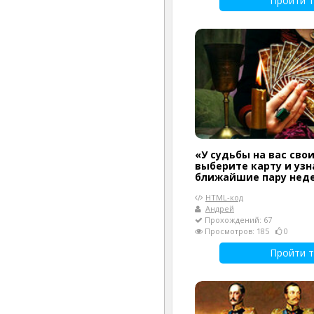
Пройти т
«У судьбы на вас сво
выберите карту и узн
ближайшие пару нед
HTML-код
Андрей
Прохождений: 67
Просмотров: 185
0
Пройти т