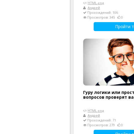
HTML-код
Андрей
Прохождений: 106
Просмотров: 345
0
Пройти т
Гуру логики или прост
вопросов проверят в
HTML-код
Андрей
Прохождений: 71
Просмотров: 279
0