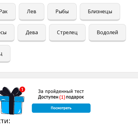
Рак
Лев
Рыбы
Близнецы
есы
Дева
Стрелец
Водолей
ц
ти: