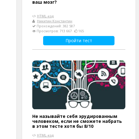
ваш мозг?
HTML-код
Никитин Константин
Прохождений: 382 587
Просмотров: 713 667
165
Пройти тест
Не называйте себя эрудированным
человеком, если не сможете набрать
в этом тесте хотя бы 8/10
HTML-код