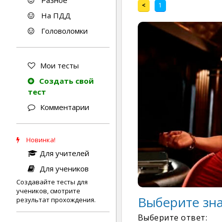
Разное
<
1
На ПДД
Головоломки
Мои тесты
Создать свой
тест
Комментарии
Новинка!
Для учителей
Для учеников
Создавайте тесты для
учеников, смотрите
Выберите зна
результат прохождения.
Выберите ответ: