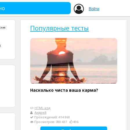
но
Войти
Популярные тесты
ские
.
й
Насколько чиста ваша карма?
HTML-код
Андрей
Прохождений: 414 860
Просмотров: 780 437
496