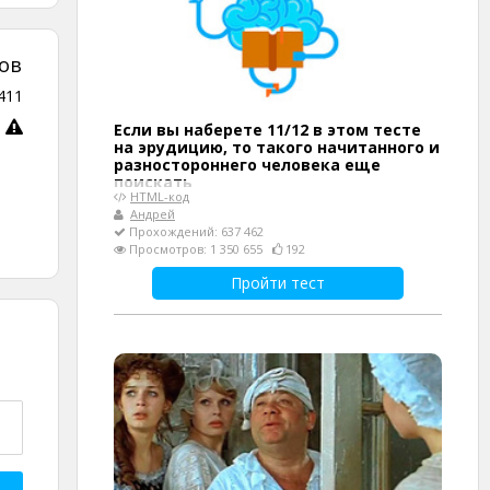
ов
411
Если вы наберете 11/12 в этом тесте
на эрудицию, то такого начитанного и
разностороннего человека еще
поискать
HTML-код
Андрей
Прохождений: 637 462
Просмотров: 1 350 655
192
Пройти тест