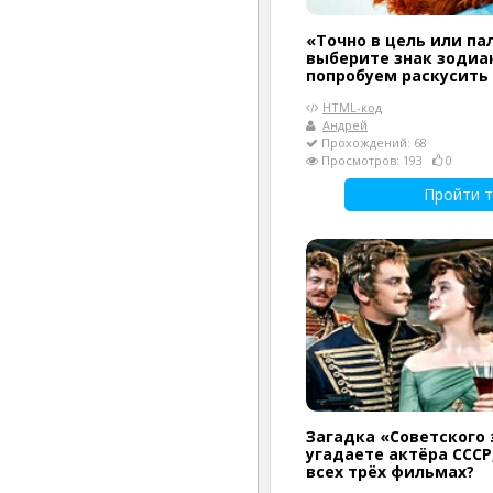
«Точно в цель или па
выберите знак зодиак
попробуем раскусить
HTML-код
Андрей
Прохождений: 68
Просмотров: 193
0
Пройти т
Загадка «Советского 
угадаете актёра СССР
всех трёх фильмах?