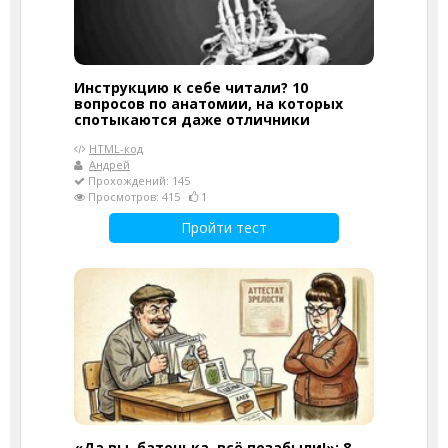
Инструкцию к себе читали? 10
вопросов по анатомии, на которых
спотыкаются даже отличники
HTML-код
Андрей
Прохождений: 145
Просмотров: 415
1
Пройти тест
«Да вы, батенька, всё позабыли!»: 8