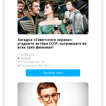
Загадка «Советского экрана»:
угадаете актёра СССР, сыгравшего во
всех трёх фильмах?
HTML-код
Андрей
Прохождений: 139
Просмотров: 464
0
Пройти тест