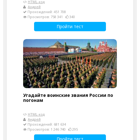
HTML-код
Андрей
Прохождений: 451 708
Просмотров: 758 341
340
Пройти тест
Угадайте воинские звания России по
погонам
HTML-код
Андрей
Прохождений: 681 634
Просмотров: 1 246 740
295
Пройти тест