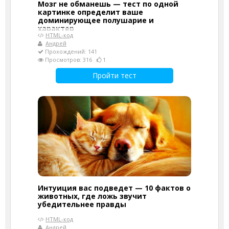
Мозг не обманешь — тест по одной
картинке определит ваше
доминирующее полушарие и
характер
HTML-код
Андрей
Прохождений: 141
Просмотров: 316
1
Пройти тест
Интуиция вас подведет — 10 фактов о
животных, где ложь звучит
убедительнее правды
HTML-код
Андрей