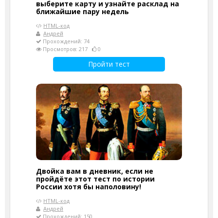
выберите карту и узнайте расклад на
ближайшие пару недель
HTML-код
Андрей
Прохождений: 74
Просмотров: 217
0
Пройти тест
Двойка вам в дневник, если не
пройдёте этот тест по истории
России хотя бы наполовину!
HTML-код
Андрей
Прохождений: 150