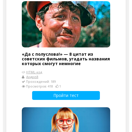
«Да с полуслова!» — 8 цитат из
советских фильмов, угадать названия
которых смогут немногие
HTML-код
Андрей
Прохождений: 189
Просмотров: 418
1
Пройти тест