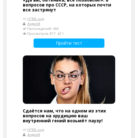
вопросов про СССР, на которых почти
все застрянут
HTML-код
Андрей
Прохождений: 466
Просмотров: 817
1
Пройти тест
Сдаётся нам, что на одном из этих
вопросов на эрудицию ваш
внутренний гений возьмёт паузу!
HTML-код
Андрей