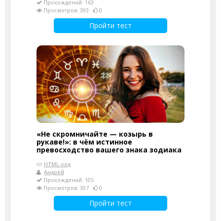
Прохождений: 163
Просмотров: 393
0
Пройти тест
«Не скромничайте — козырь в
рукаве!»: в чём истинное
превосходство вашего знака зодиака
HTML-код
Андрей
Прохождений: 105
Просмотров: 307
0
Пройти тест