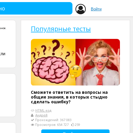
но
Войти
Популярные тесты
зное
.
сли
Сможете ответить на вопросы на
общие знания, в которых стыдно
сделать ошибку?
HTML-код
Андрей
Прохождений: 367 083
Просмотров: 654 727
259