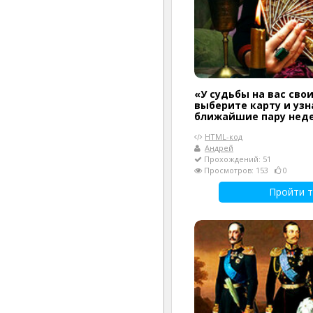
«У судьбы на вас сво
выберите карту и узн
ближайшие пару нед
HTML-код
Андрей
Прохождений: 51
Просмотров: 153
0
Пройти т