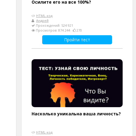
Осилите его на все 100%?
HTML-код
Андрей
Прохождений: 524 921
Просмотров: 874 244
270
Пройти тест
Насколько уникальна ваша личность?
HTML-код