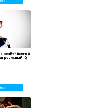
ест
о везёт? Всего 8
аш реальный IQ
ест