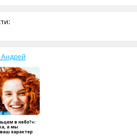
ти:
 Андрей
льцем в небо?»:
а, а мы
 ваш характер