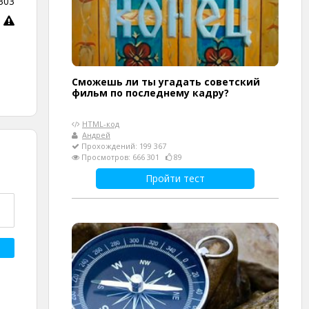
303
Сможешь ли ты угадать советский
фильм по последнему кадру?
HTML-код
Андрей
Прохождений: 199 367
Просмотров: 666 301
89
Пройти тест