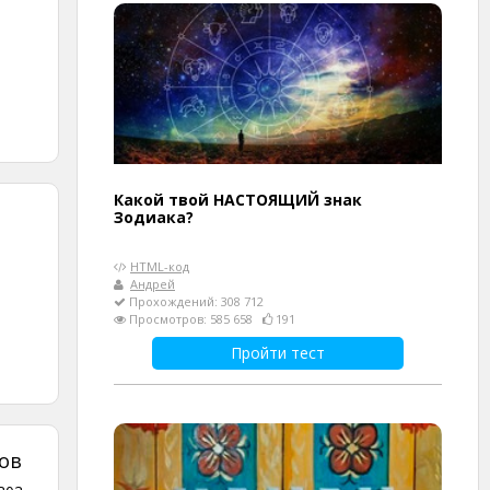
Какой твой НАСТОЯЩИЙ знак
Зодиака?
HTML-код
Андрей
Прохождений: 308 712
Просмотров: 585 658
191
Пройти тест
ов