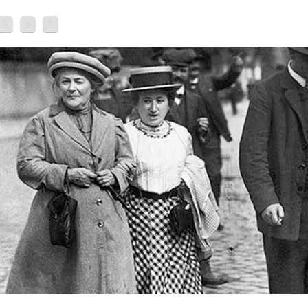
5
6
7