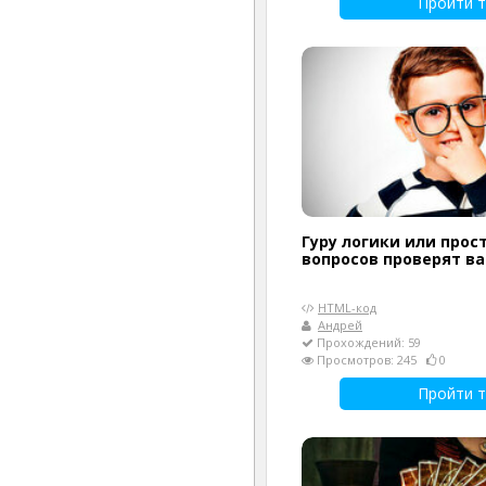
Пройти т
Гуру логики или прост
вопросов проверят в
HTML-код
Андрей
Прохождений: 59
Просмотров: 245
0
Пройти т