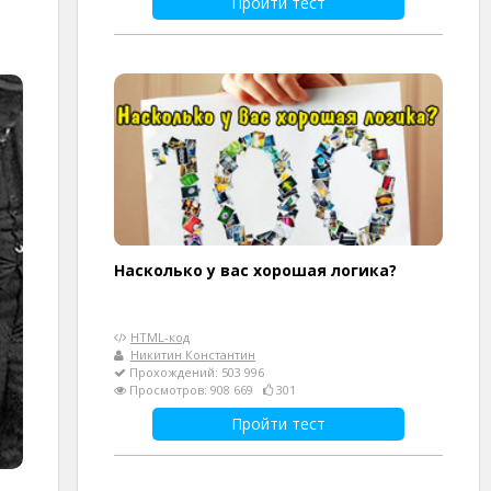
Пройти тест
Насколько у вас хорошая логика?
HTML-код
Никитин Константин
Прохождений: 503 996
Просмотров: 908 669
301
Пройти тест