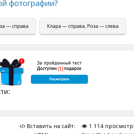
той фотографии?
оза — справа
Клара — справа, Роза — слева
ти:
Вставить на сайт:
1 114
просмотр