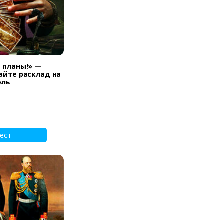
и планы!» —
айте расклад на
ель
ест