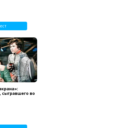
ест
экрана»:
, сыгравшего во