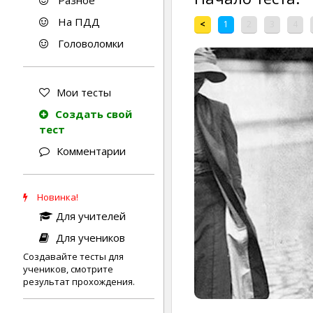
Разное
На ПДД
<
1
2
3
4
Головоломки
Мои тесты
Создать свой
тест
Комментарии
Новинка!
Для учителей
Для учеников
Создавайте тесты для
учеников, смотрите
результат прохождения.