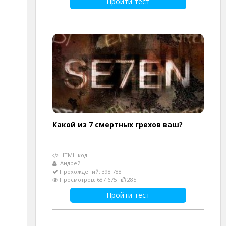
Пройти тест
Какой из 7 смертных грехов ваш?
HTML-код
Андрей
Прохождений: 398 788
Просмотров: 687 675
285
Пройти тест