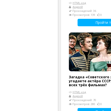
HTML-код
Андрей
Прохождений: 36
Просмотров: 139
0
Пройти т
Загадка «Советского 
угадаете актёра СССР
всех трёх фильмах?
HTML-код
Андрей
Прохождений: 70
Просмотров: 280
0