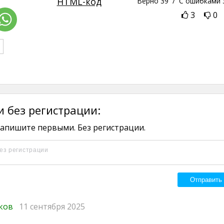
HTML-код
Верно
39
/ С ошибками
3
0
 без регистрации:
апишите первыми. Без регистрации.
иков
11 сентября 2025