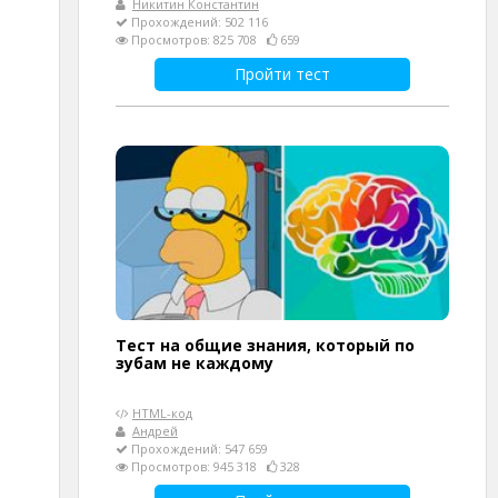
Никитин Константин
Прохождений: 502 116
Просмотров: 825 708
659
Пройти тест
Тест на общие знания, который по
зубам не каждому
HTML-код
Андрей
Прохождений: 547 659
Просмотров: 945 318
328