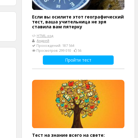
Если вы осилите этот географический
тест, ваша учительница не зря
ставила вам пятерку
HTML-код
Андрей
Прохождений: 187 564
Просмотров: 299 010
56
Пройти тест
Тест на знание всего на свете: