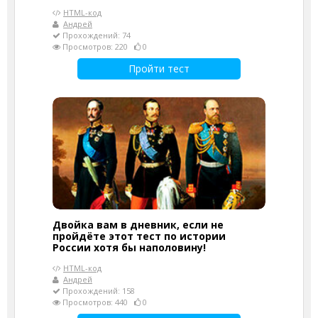
HTML-код
Андрей
Прохождений: 74
Просмотров: 220
0
Пройти тест
Двойка вам в дневник, если не
пройдёте этот тест по истории
России хотя бы наполовину!
HTML-код
Андрей
Прохождений: 158
Просмотров: 440
0