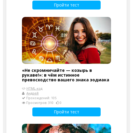
Пройти тест
«Не скромничайте — козырь в
рукаве!»: в чём истинное
превосходство вашего знака зодиака
HTML-код
Андрей
Прохождений: 105
Просмотров: 310
0
Пройти тест