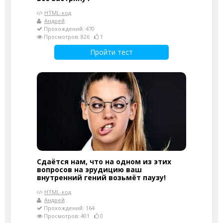
HTML-код
Андрей
Прохождений: 470
Просмотров: 826
1
Пройти тест
Сдаётся нам, что на одном из этих
вопросов на эрудицию ваш
внутренний гений возьмёт паузу!
HTML-код
Андрей
Прохождений: 164
Просмотров: 401
0