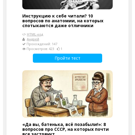
Инструкцию к себе читали? 10
вопросов по анатомии, на которых
спотыкаются даже отличники
HTML-код
Андрей
Прохождений: 147
Просмотров: 423
1
Пройти тест
«Да вы, батенька, всё позабыли!»: 8
вопросов про СССР, на которых почти
все застрянут