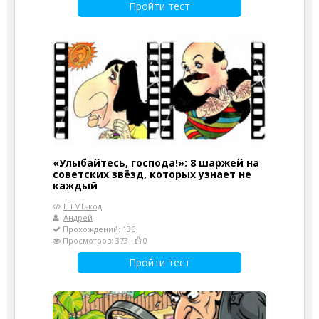
Пройти тест
«Улыбайтесь, господа!»: 8 шаржей на
советских звёзд, которых узнает не
каждый
HTML-код
Андрей
Прохождений: 136
Просмотров: 373
0
Пройти тест