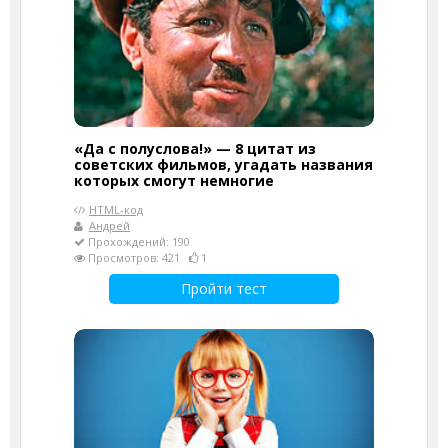
«Да с полуслова!» — 8 цитат из
советских фильмов, угадать названия
которых смогут немногие
HTML-код
Андрей
Прохождений: 190
Просмотров: 421
1
Пройти тест