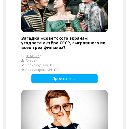
Загадка «Советского экрана»:
угадаете актёра СССР, сыгравшего во
всех трёх фильмах?
HTML-код
Андрей
Прохождений: 150
Просмотров: 484
0
Пройти тест