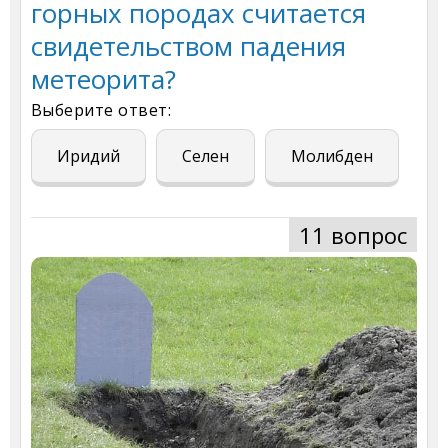
горных породах считается
свидетельством падения
метеорита?
Выберите ответ:
Иридий
Селен
Молибден
11 вопрос