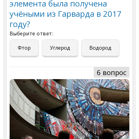
элемента была получена
учёными из Гарварда в 2017
году?
Выберите ответ:
Фтор
Углерод
Водород
6 вопрос