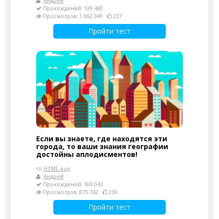
Андрей
Прохождений: 539 480
Просмотров: 1 082 349
237
Пройти тест
Если вы знаете, где находятся эти
города, то ваши знания географии
достойны аплодисментов!
HTML-код
Андрей
Прохождений: 500 043
Просмотров: 875 742
259
Пройти тест