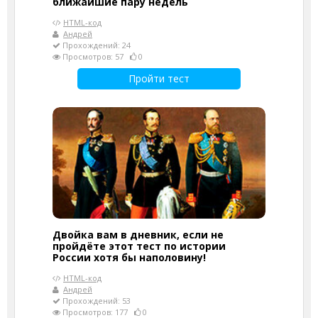
ближайшие пару недель
HTML-код
Андрей
Прохождений: 24
Просмотров: 57
0
Пройти тест
Двойка вам в дневник, если не
пройдёте этот тест по истории
России хотя бы наполовину!
HTML-код
Андрей
Прохождений: 53
Просмотров: 177
0