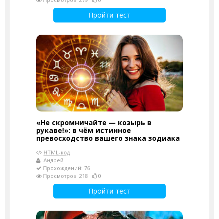
Пройти тест
«Не скромничайте — козырь в
рукаве!»: в чём истинное
превосходство вашего знака зодиака
HTML-код
Андрей
Прохождений: 76
Просмотров: 218
0
Пройти тест