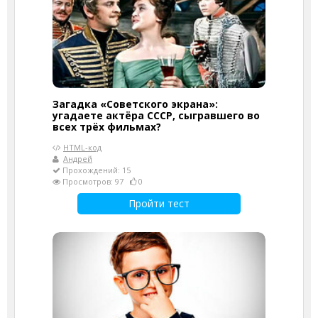
Загадка «Советского экрана»:
угадаете актёра СССР, сыгравшего во
всех трёх фильмах?
HTML-код
Андрей
Прохождений: 15
Просмотров: 97
0
Пройти тест