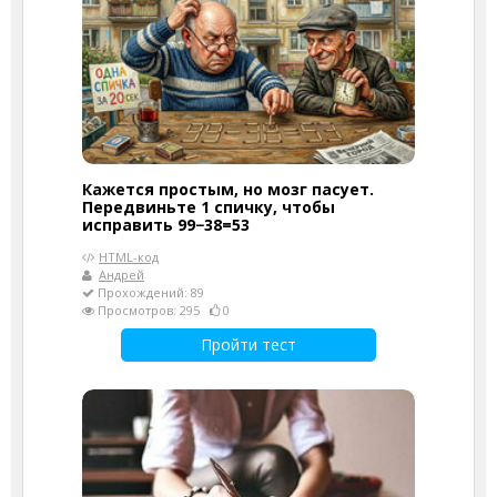
Кажется простым, но мозг пасует.
Передвиньте 1 спичку, чтобы
исправить 99−38=53
HTML-код
Андрей
Прохождений: 89
Просмотров: 295
0
Пройти тест