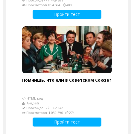
Прохождений: 469 691
Просмотров: 854 584
400
Пройти тест
Помнишь, что ели в Советском Союзе?
HTML-код
Андрей
Прохождений: 562 142
Просмотров: 1 032 596
274
Пройти тест