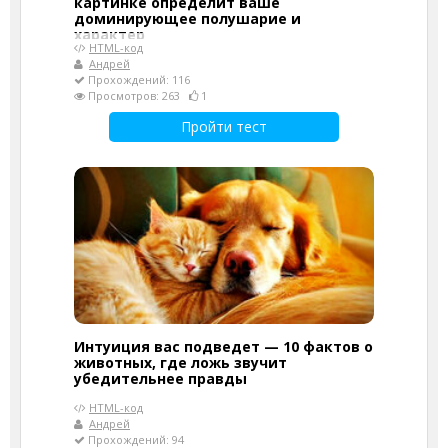
картинке определит ваше
доминирующее полушарие и
характер
HTML-код
Андрей
Прохождений: 116
Просмотров: 263
1
Пройти тест
Интуиция вас подведет — 10 фактов о
животных, где ложь звучит
убедительнее правды
HTML-код
Андрей
Прохождений: 94