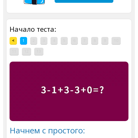
Начало теста:
<
1
2
3
4
5
6
7
8
9
10
11
12
13
Начнем с простого: