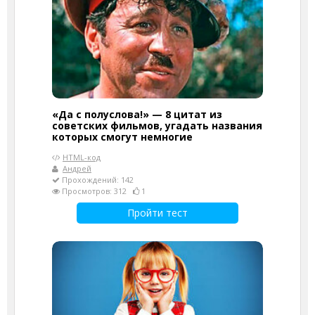
«Да с полуслова!» — 8 цитат из
советских фильмов, угадать названия
которых смогут немногие
HTML-код
Андрей
Прохождений: 142
Просмотров: 312
1
Пройти тест