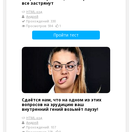
все застрянут
HTML-код
Андрей
Прохождений: 330
Просмотров: 594
1
Пройти тест
Сдаётся нам, что на одном из этих
вопросов на эрудицию ваш
внутренний гений возьмёт паузу!
HTML-код
Андрей
Прохождений: 107
Просмотров: 279
0