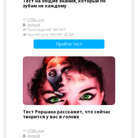
Тест на общие знания, который по
зубам не каждому
HTML-код
Андрей
Прохождений: 547 657
Просмотров: 945 309
328
Пройти тест
Тест Роршаха расскажет, что сейчас
творится у вас в голове
HTML-код
Андрей