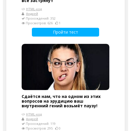
все застрянут
HTML-код
Андрей
Прохождений: 352
Просмотров: 626
1
Пройти тест
Сдаётся нам, что на одном из этих
вопросов на эрудицию ваш
внутренний гений возьмёт паузу!
HTML-код
Андрей
Прохождений: 119
Просмотров: 295
0