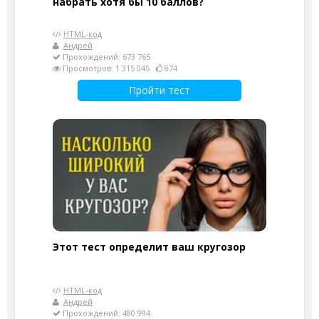
набрать хотя бы 10 баллов?
HTML-код
Андрей
Прохождений: 673 765
Просмотров: 1 315 045
874
Пройти тест
Этот тест определит ваш кругозор
HTML-код
Андрей
Прохождений: 480 994