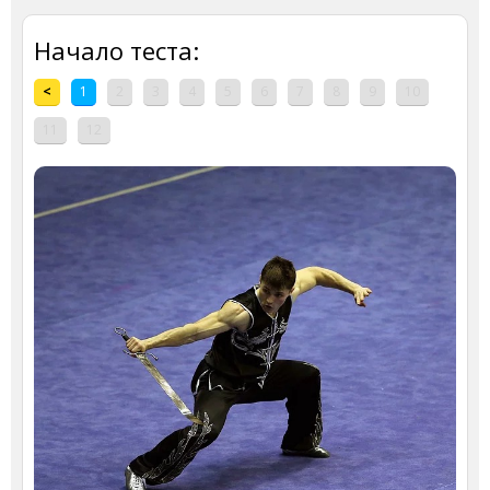
Начало теста:
<
1
2
3
4
5
6
7
8
9
10
11
12