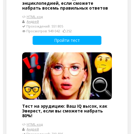
энциклопедией, если сможете
набрать восемь правильных ответов
HTML-код
Андрей
Прохождений: 551 805
Просмотров: 949 042
252
Пройти тест
Тест на эрудицию: Ваш IQ высок, как
Эверест, если вы сможете набрать
80%!
HTML-код
Андрей
Прохождений: 710 595