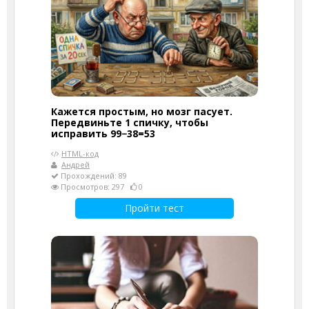
Кажется простым, но мозг пасует.
Передвиньте 1 спичку, чтобы
исправить 99−38=53
HTML-код
Андрей
Прохождений: 89
Просмотров: 297
0
Пройти тест