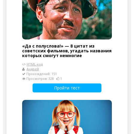
«Да с полуслова!» — 8 цитат из
советских фильмов, угадать названия
которых смогут немногие
HTML-код
Андрей
Прохождений: 151
Просмотров: 328
1
Пройти тест