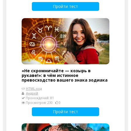
Пройти тест
«Не скромничайте — козырь в
рукаве!»: в чём истинное
превосходство вашего знака зодиака
HTML-код
Андрей
Прохождений: 81
Просмотров: 230
0
Пройти тест