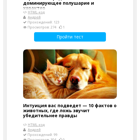
доминирующее полушарие и
характер
HTML-код
Андрей
Прохождений: 123
Просмотров: 274
1
Пройти тест
Интуиция вас подведет — 10 фактов о
животных, где ложь звучит
убедительнее правды
HTML-код
Андрей
Прохождений: 99
Просмотров: 304
0