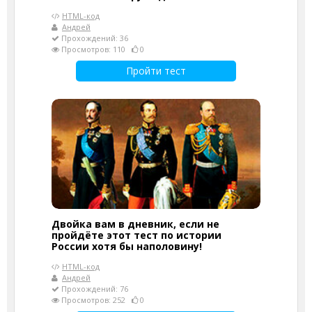
HTML-код
Андрей
Прохождений: 36
Просмотров: 110
0
Пройти тест
Двойка вам в дневник, если не
пройдёте этот тест по истории
России хотя бы наполовину!
HTML-код
Андрей
Прохождений: 76
Просмотров: 252
0