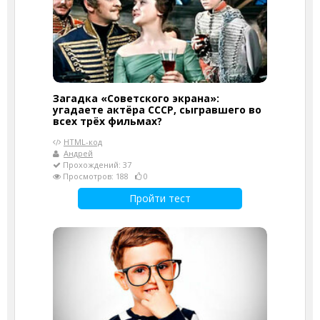
Загадка «Советского экрана»:
угадаете актёра СССР, сыгравшего во
всех трёх фильмах?
HTML-код
Андрей
Прохождений: 37
Просмотров: 188
0
Пройти тест