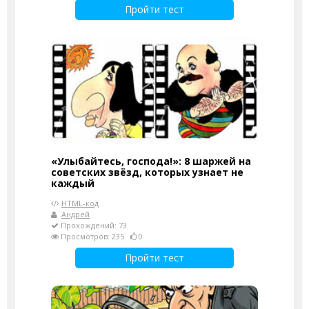
Пройти тест
«Улыбайтесь, господа!»: 8 шаржей на
советских звёзд, которых узнает не
каждый
HTML-код
Андрей
Прохождений: 73
Просмотров: 235
0
Пройти тест