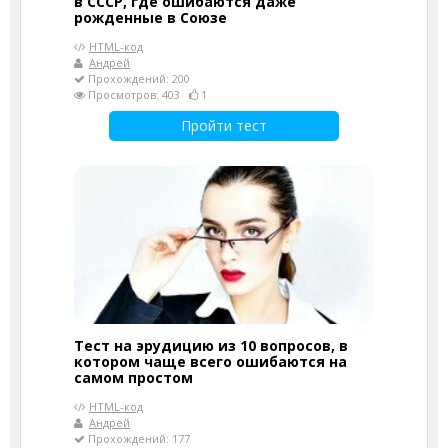
в СССР, где ошибаются даже
рожденные в Союзе
HTML-код
Андрей
Прохождений: 200
Просмотров: 403
1
Пройти тест
Тест на эрудицию из 10 вопросов, в
котором чаще всего ошибаются на
самом простом
HTML-код
Андрей
Прохождений: 177