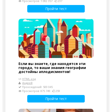
Просмотров: 1 082 357
237
Пройти тест
Если вы знаете, где находятся эти
города, то ваши знания географии
достойны аплодисментов!
HTML-код
Андрей
Прохождений: 500 045
Просмотров: 875 749
259
Пройти тест