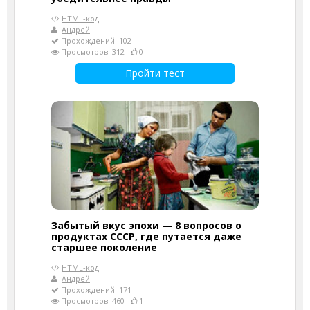
HTML-код
Андрей
Прохождений: 102
Просмотров: 312
0
Пройти тест
Забытый вкус эпохи — 8 вопросов о
продуктах СССР, где путается даже
старшее поколение
HTML-код
Андрей
Прохождений: 171
Просмотров: 460
1