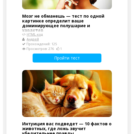
Мозг не обманешь — тест по одной
картинке определит ваше
доминирующее полушарие и
характер
HTML-код
Андрей
Прохождений: 125
Просмотров: 276
1
Пройти тест
Интуиция вас подведет — 10 фактов о
животных, где ложь звучит
убедительнее правды