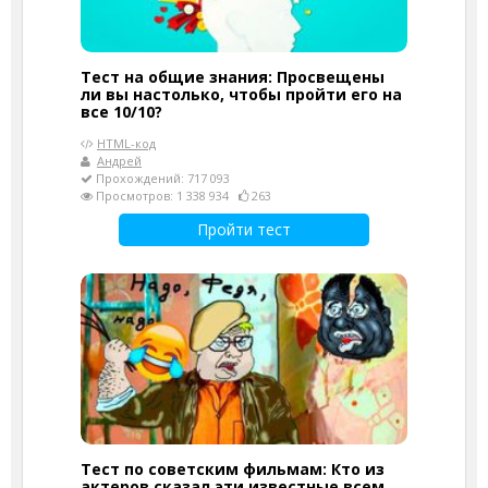
Тест на общие знания: Просвещены
ли вы настолько, чтобы пройти его на
все 10/10?
HTML-код
Андрей
Прохождений: 717 093
Просмотров: 1 338 934
263
Пройти тест
Тест по советским фильмам: Кто из
актеров сказал эти известные всем