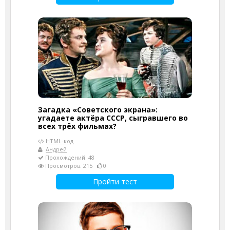
Загадка «Советского экрана»:
угадаете актёра СССР, сыгравшего во
всех трёх фильмах?
HTML-код
Андрей
Прохождений: 48
Просмотров: 215
0
Пройти тест