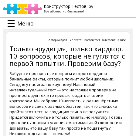
Конструктор Тестов. ру
Все абсолютно бесплатно!
Меню
Автор
Андрей
. Тип теста:
Простой тест
. Категория:
Разное
.
Только эрудиция, только хардкор!
10 вопросов, которые не гуглятся с
первой попытки. Проверим базу?
Забудьте про простые вопросы из кроссвордов и
банальные факты, которые помнит любой школьник.
Сегодня у нас игра по-крупному! Наш новый
интеллектуальный тест — это настоящая проверка на
прочность для тех, кто привык гордиться своим
кругозором. Мы собрали 10 непростых, разношёрстных
вопросов из самых разных областей, так что с наскока
пройти этот тест на эрудицию точно не получится.
Придётся включить не только память, но и логику. Готовы
проверить знания в условиях максимальной сложности и
доказать, что вашу базу так просто не пошатнуть?
Никаких подсказок — поехали!