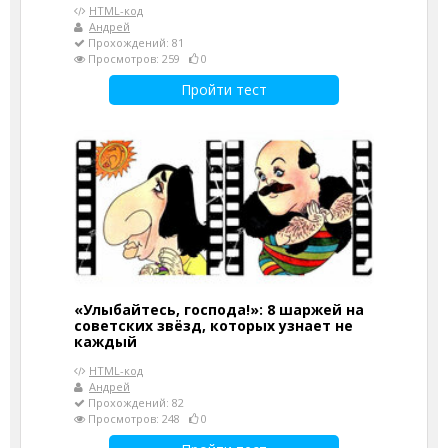
HTML-код
Андрей
Прохождений: 81
Просмотров: 259
0
Пройти тест
«Улыбайтесь, господа!»: 8 шаржей на
советских звёзд, которых узнает не
каждый
HTML-код
Андрей
Прохождений: 82
Просмотров: 248
0