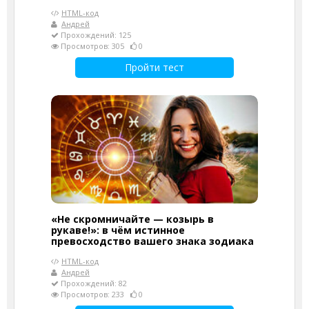
HTML-код
Андрей
Прохождений: 125
Просмотров: 305
0
Пройти тест
«Не скромничайте — козырь в
рукаве!»: в чём истинное
превосходство вашего знака зодиака
HTML-код
Андрей
Прохождений: 82
Просмотров: 233
0