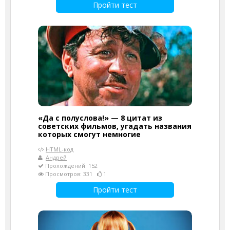
Пройти тест
«Да с полуслова!» — 8 цитат из
советских фильмов, угадать названия
которых смогут немногие
HTML-код
Андрей
Прохождений: 152
Просмотров: 331
1
Пройти тест