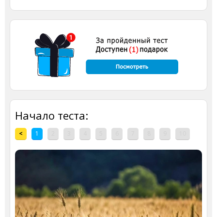
Начало теста:
<
1
2
3
4
5
6
7
8
9
10