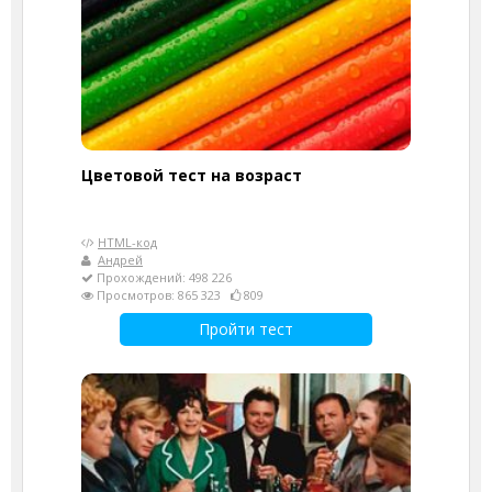
Цветовой тест на возраст
HTML-код
Андрей
Прохождений: 498 226
Просмотров: 865 323
809
Пройти тест