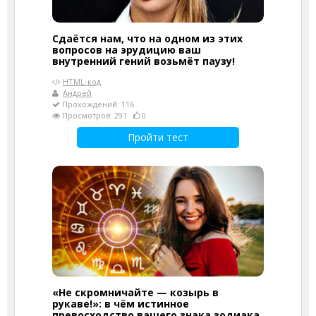
Сдаётся нам, что на одном из этих
вопросов на эрудицию ваш
внутренний гений возьмёт паузу!
HTML-код
Андрей
Прохождений: 116
Просмотров: 291
0
Пройти тест
«Не скромничайте — козырь в
рукаве!»: в чём истинное
превосходство вашего знака зодиака