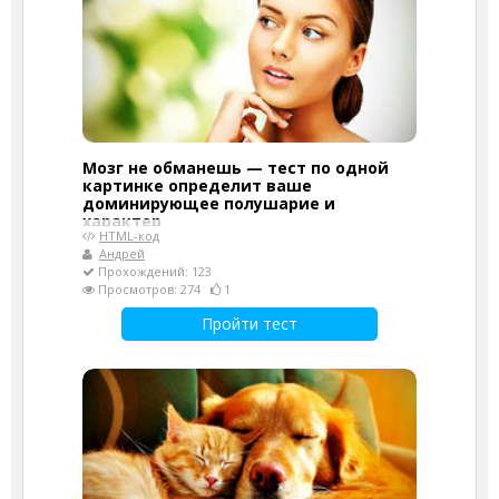
Мозг не обманешь — тест по одной
картинке определит ваше
доминирующее полушарие и
характер
HTML-код
Андрей
Прохождений: 123
Просмотров: 274
1
Пройти тест