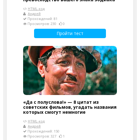
HTML-код
Андрей
Прохождений: 81
Просмотров: 230
0
Пройти тест
«Да с полуслова!» — 8 цитат из
советских фильмов, угадать названия
которых смогут немногие
HTML-код
Андрей
Прохождений: 150
Просмотров: 327
1