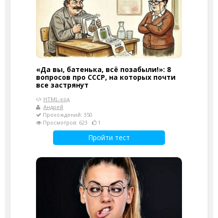
«Да вы, батенька, всё позабыли!»: 8
вопросов про СССР, на которых почти
все застрянут
HTML-код
Андрей
Прохождений: 350
Просмотров: 623
1
Пройти тест