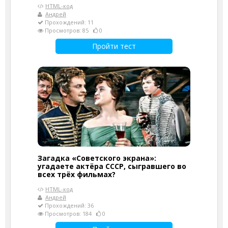
HTML-код
Андрей
Прохождений: 11
Просмотров: 85
0
Пройти тест
Загадка «Советского экрана»:
угадаете актёра СССР, сыгравшего во
всех трёх фильмах?
HTML-код
Андрей
Прохождений: 36
Просмотров: 184
0