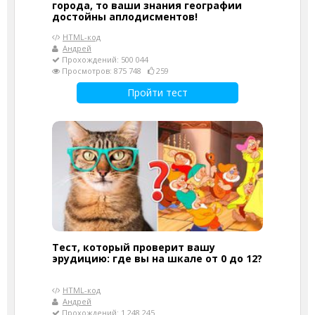
города, то ваши знания географии
достойны аплодисментов!
HTML-код
Андрей
Прохождений: 500 044
Просмотров: 875 748
259
Пройти тест
Тест, который проверит вашу
эрудицию: где вы на шкале от 0 до 12?
HTML-код
Андрей
Прохождений: 1 248 245