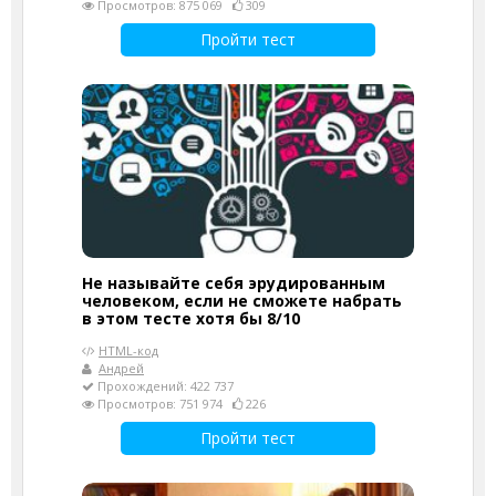
Просмотров: 875 069
309
Пройти тест
Не называйте себя эрудированным
человеком, если не сможете набрать
в этом тесте хотя бы 8/10
HTML-код
Андрей
Прохождений: 422 737
Просмотров: 751 974
226
Пройти тест