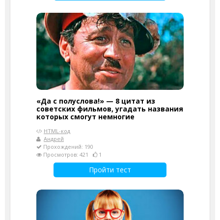
«Да с полуслова!» — 8 цитат из
советских фильмов, угадать названия
которых смогут немногие
HTML-код
Андрей
Прохождений: 190
Просмотров: 421
1
Пройти тест