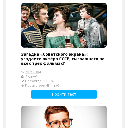
Загадка «Советского экрана»:
угадаете актёра СССР, сыгравшего во
всех трёх фильмах?
HTML-код
Андрей
Прохождений: 150
Просмотров: 484
0
Пройти тест