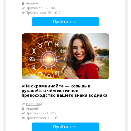
Андрей
Прохождений: 164
Просмотров: 401
0
Пройти тест
«Не скромничайте — козырь в
рукаве!»: в чём истинное
превосходство вашего знака зодиака
HTML-код
Андрей
Прохождений: 105
Просмотров: 310
0
Пройти тест