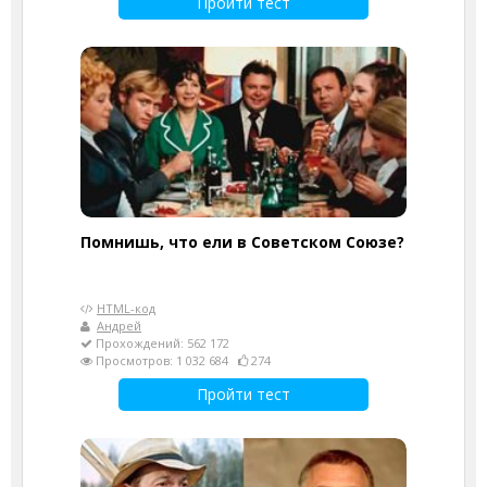
Пройти тест
Помнишь, что ели в Советском Союзе?
HTML-код
Андрей
Прохождений: 562 172
Просмотров: 1 032 684
274
Пройти тест