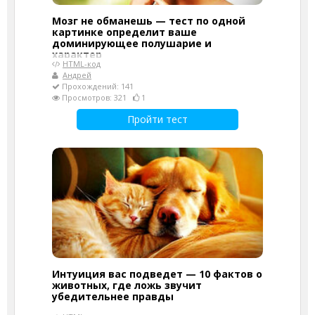
Мозг не обманешь — тест по одной
картинке определит ваше
доминирующее полушарие и
характер
HTML-код
Андрей
Прохождений: 141
Просмотров: 321
1
Пройти тест
Интуиция вас подведет — 10 фактов о
животных, где ложь звучит
убедительнее правды