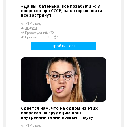
«Да вы, батенька, всё позабыли!»: 8
вопросов про СССР, на которых почти
все застрянут
HTML-код
Андрей
Прохождений: 470
Просмотров: 826
1
Пройти тест
Сдаётся нам, что на одном из этих
вопросов на эрудицию ваш
внутренний гений возьмёт паузу!
HTML-код