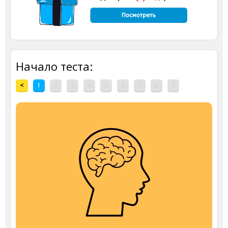
Начало теста:
<
1
2
3
4
5
6
7
8
9