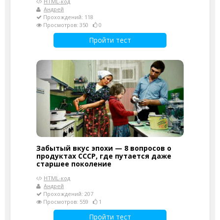
HTML-код
Андрей
Прохождений: 118
Просмотров: 350
0
Пройти тест
Забытый вкус эпохи — 8 вопросов о
продуктах СССР, где путается даже
старшее поколение
HTML-код
Андрей
Прохождений: 207
Просмотров: 559
1
Пройти тест