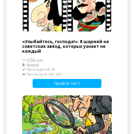
«Улыбайтесь, господа!»: 8 шаржей на
советских звёзд, которых узнает не
каждый
HTML-код
Андрей
Прохождений: 83
Просмотров: 250
0
Пройти тест