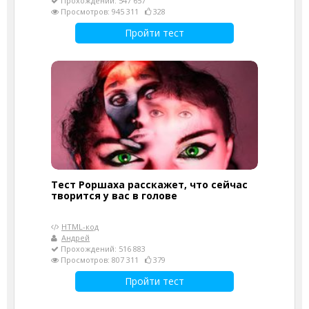
Прохождений: 547 657
Просмотров: 945 311
328
Пройти тест
Тест Роршаха расскажет, что сейчас
творится у вас в голове
HTML-код
Андрей
Прохождений: 516 883
Просмотров: 807 311
379
Пройти тест