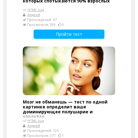
которых спотыкаются 90% взрослых
HTML-код
Андрей
Прохождений: 67
Просмотров: 293
0
Пройти тест
Мозг не обманешь — тест по одной
картинке определит ваше
доминирующее полушарие и
характер
HTML-код
Андрей
Прохождений: 125
Просмотров: 277
1