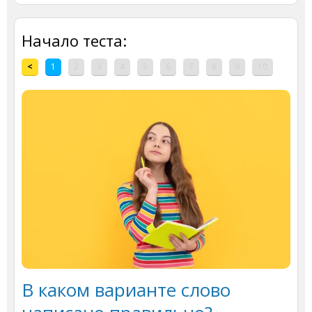
Начало теста:
<
1
2
3
4
5
6
7
8
9
10
В каком варианте слово