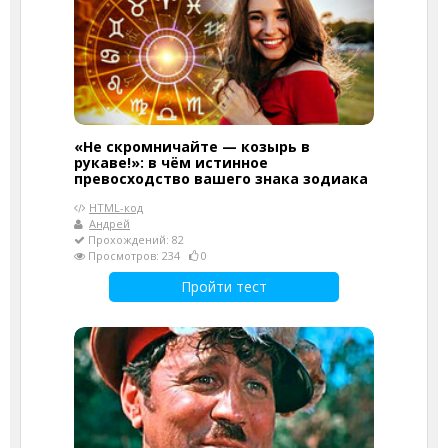
«Не скромничайте — козырь в
рукаве!»: в чём истинное
превосходство вашего знака зодиака
HTML-код
Андрей
Прохождений: 82
Просмотров: 234
0
Пройти тест