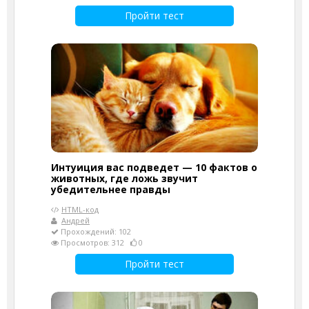
Пройти тест
Интуиция вас подведет — 10 фактов о
животных, где ложь звучит
убедительнее правды
HTML-код
Андрей
Прохождений: 102
Просмотров: 312
0
Пройти тест