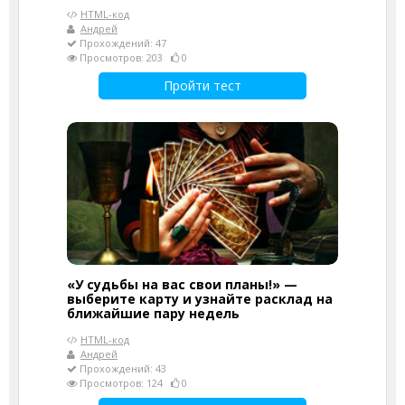
HTML-код
Андрей
Прохождений: 47
Просмотров: 203
0
Пройти тест
«У судьбы на вас свои планы!» —
выберите карту и узнайте расклад на
ближайшие пару недель
HTML-код
Андрей
Прохождений: 43
Просмотров: 124
0