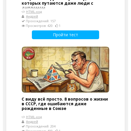
которых путаются даже люди с
дипломом
HTML-код
Андрей
Прохождений: 157
Просмотров: 420
1
Пройти тест
С виду всё просто. 8 вопросов о жизни
в СССР, где ошибаются даже
рожденные в Союзе
HTML-код
Андрей
Прохождений: 204
Просмотров: 409
1