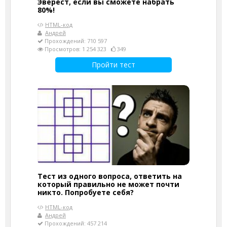
Эверест, если вы сможете набрать
80%!
HTML-код
Андрей
Прохождений: 710 597
Просмотров: 1 254 323
349
Пройти тест
Тест из одного вопроса, ответить на
который правильно не может почти
никто. Попробуете себя?
HTML-код
Андрей
Прохождений: 457 214