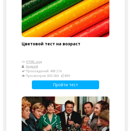
Цветовой тест на возраст
HTML-код
Андрей
Прохождений: 498 216
Просмотров: 865 284
809
Пройти тест