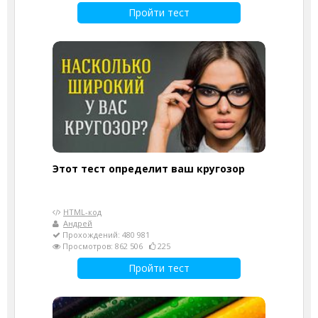
Пройти тест
Этот тест определит ваш кругозор
HTML-код
Андрей
Прохождений: 480 981
Просмотров: 862 506
225
Пройти тест