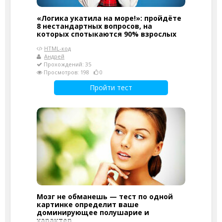
«Логика укатила на море!»: пройдёте
8 нестандартных вопросов, на
которых спотыкаются 90% взрослых
HTML-код
Андрей
Прохождений: 35
Просмотров: 198
0
Пройти тест
Мозг не обманешь — тест по одной
картинке определит ваше
доминирующее полушарие и
характер