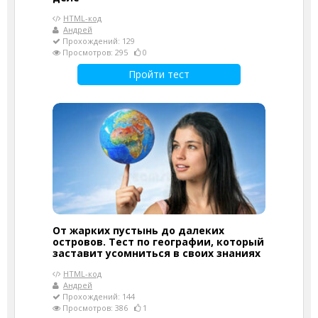
HTML-код
Андрей
Прохождений: 129
Просмотров: 295
0
Пройти тест
От жарких пустынь до далеких
островов. Тест по географии, который
заставит усомниться в своих знаниях
HTML-код
Андрей
Прохождений: 144
Просмотров: 386
1