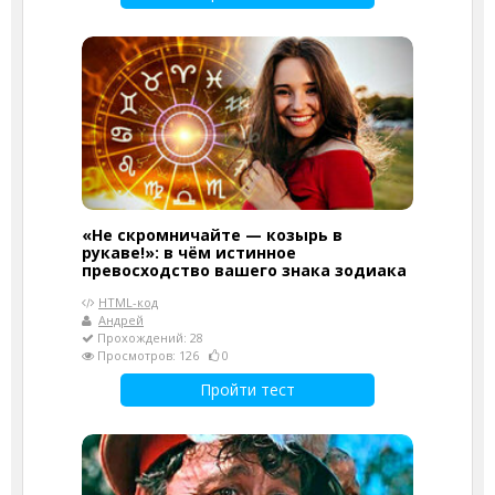
«Не скромничайте — козырь в
рукаве!»: в чём истинное
превосходство вашего знака зодиака
HTML-код
Андрей
Прохождений: 28
Просмотров: 126
0
Пройти тест