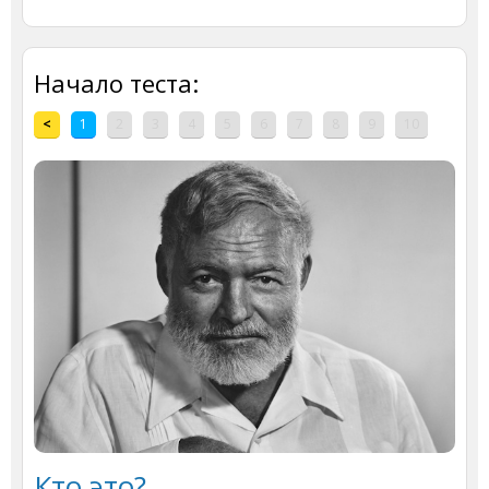
Начало теста:
<
1
2
3
4
5
6
7
8
9
10
Кто это?