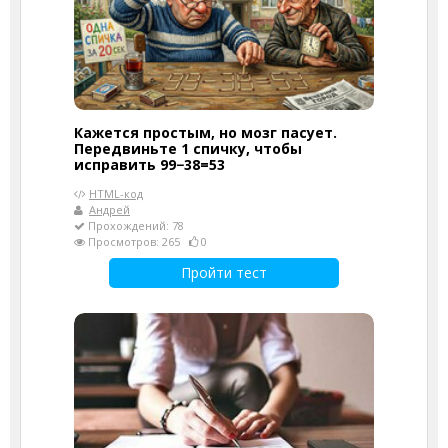
Кажется простым, но мозг пасует.
Передвиньте 1 спичку, чтобы
исправить 99−38=53
HTML-код
Андрей
Прохождений: 78
Просмотров: 265
0
Пройти тест