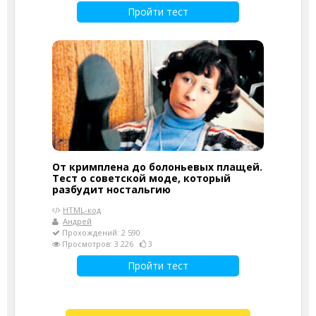
Пройти тест
От кримплена до болоньевых плащей.
Тест о советской моде, который
разбудит ностальгию
HTML-код
Андрей
Прохождений: 2 590
Просмотров: 3 226
3
Пройти тест