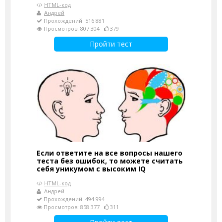
HTML-код
Андрей
Прохождений: 516 881
Просмотров: 807 304
379
Пройти тест
Если ответите на все вопросы нашего
теста без ошибок, то можете считать
себя уникумом с высоким IQ
HTML-код
Андрей
Прохождений: 494 994
Просмотров: 858 377
311