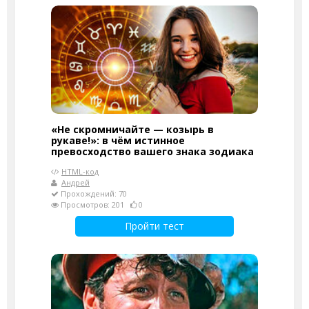
«Не скромничайте — козырь в
рукаве!»: в чём истинное
превосходство вашего знака зодиака
HTML-код
Андрей
Прохождений: 70
Просмотров: 201
0
Пройти тест