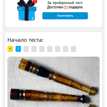
Начало теста:
<
1
2
3
4
5
6
7
8