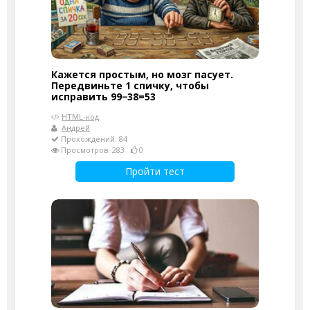
Кажется простым, но мозг пасует.
Передвиньте 1 спичку, чтобы
исправить 99−38=53
HTML-код
Андрей
Прохождений: 84
Просмотров: 283
0
Пройти тест