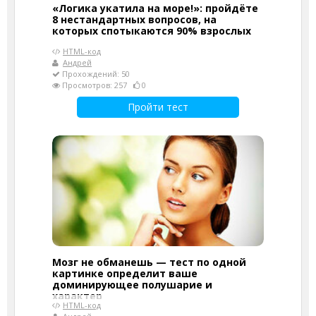
«Логика укатила на море!»: пройдёте
8 нестандартных вопросов, на
которых спотыкаются 90% взрослых
HTML-код
Андрей
Прохождений: 50
Просмотров: 257
0
Пройти тест
Мозг не обманешь — тест по одной
картинке определит ваше
доминирующее полушарие и
характер
HTML-код