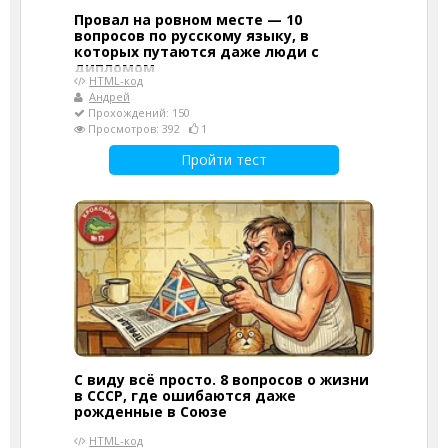
Провал на ровном месте — 10
вопросов по русскому языку, в
которых путаются даже люди с
дипломом
HTML-код
Андрей
Прохождений: 150
Просмотров: 392
1
Пройти тест
С виду всё просто. 8 вопросов о жизни
в СССР, где ошибаются даже
рожденные в Союзе
HTML-код