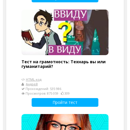
Тест на грамотность: Технарь вы или
гуманитарий?
HTML-код
Андрей
Прохождений: 535 986
Просмотров: 875 059
309
Пройти тест