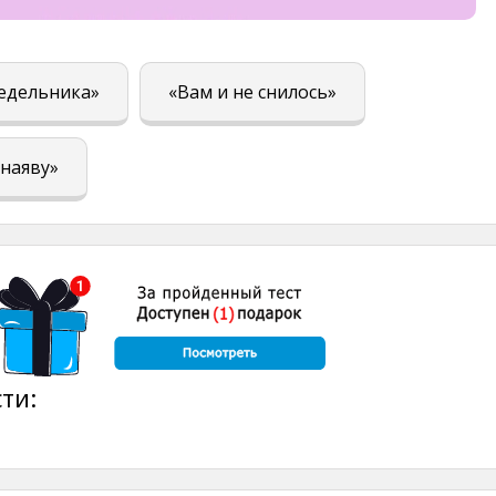
едельника»
«Вам и не снилось»
 наяву»
ти: