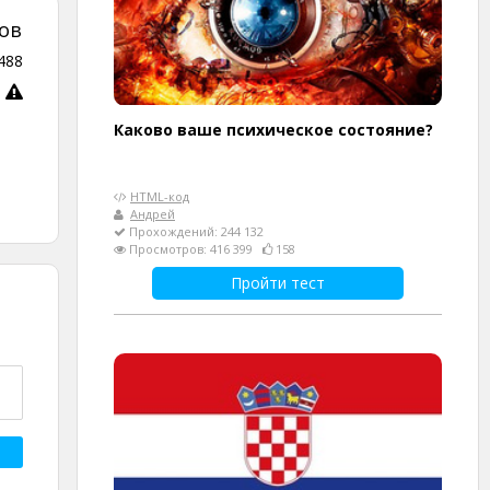
ов
488
Каково ваше психическое состояние?
HTML-код
Андрей
Прохождений: 244 132
Просмотров: 416 399
158
Пройти тест