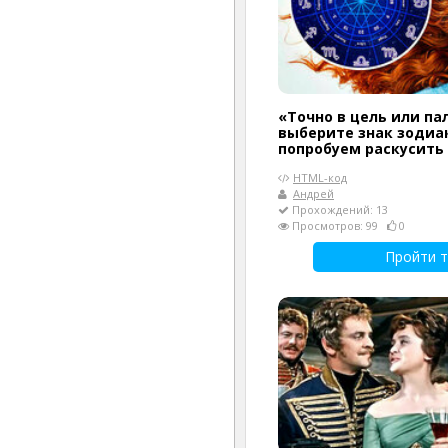
«Точно в цель или па
выберите знак зодиак
попробуем раскусить
HTML-код
Андрей
Прохождений: 13
Просмотров: 99
0
Пройти т