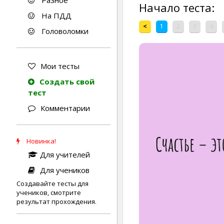
Разное
Начало теста:
На ПДД
<
1
2
3
4
Головоломки
Мои тесты
Создать свой
тест
Комментарии
Новинка!
Для учителей
Для учеников
Создавайте тесты для
учеников, смотрите
результат прохождения.