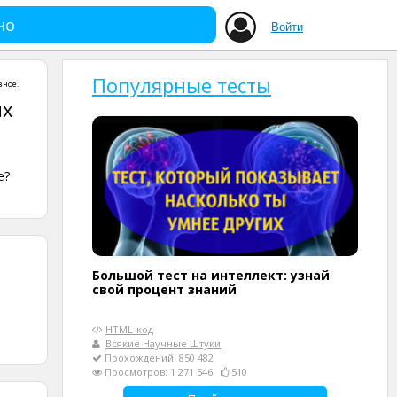
но
Войти
Популярные тесты
зное
.
их
е?
Большой тест на интеллект: узнай
свой процент знаний
HTML-код
Всякие Научные Штуки
Прохождений: 850 482
Просмотров: 1 271 546
510