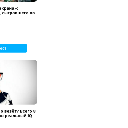
экрана»:
, сыгравшего во
ест
о везёт? Всего 8
аш реальный IQ