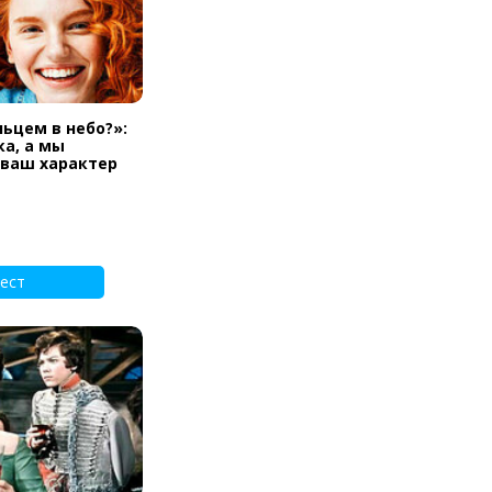
льцем в небо?»:
а, а мы
 ваш характер
ест