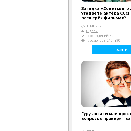
Загадка «Советского 
угадаете актёра СССР
всех трёх фильмах?
HTML-код
Андрей
Прохождений: 49
Просмотров: 216
0
Пройти т
Гуру логики или прост
вопросов проверят в