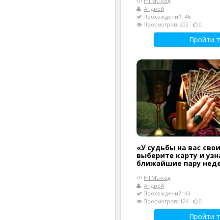
HTML-код
Андрей
Прохождений: 46
Просмотров: 202
0
Пройти т
«У судьбы на вас сво
выберите карту и узн
ближайшие пару нед
HTML-код
Андрей
Прохождений: 43
Просмотров: 124
0
Пройти т