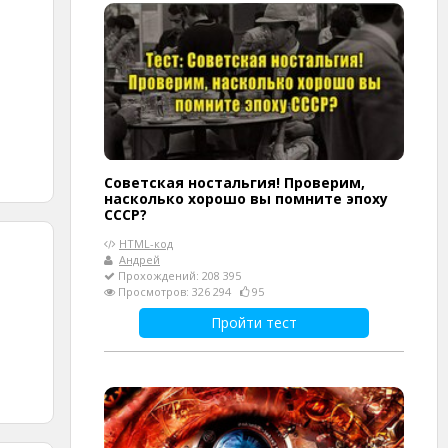
Советская ностальгия! Проверим,
насколько хорошо вы помните эпоху
СССР?
HTML-код
Андрей
Прохождений: 208 395
Просмотров: 326 294
95
Пройти тест