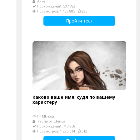
Анна
Прохождений: 507 782
Просмотров: 1 133 885
235
Пройти тест
Каково ваше имя, судя по вашему
характеру
HTML-код
Тесты от Шпица
Прохождений: 713 258
Просмотров: 1 295 614
512