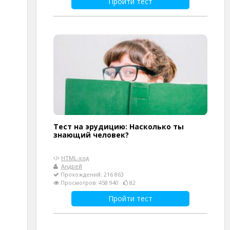
Пройти тест
Тест на эрудицию: Насколько ты
знающий человек?
HTML-код
Андрей
Прохождений: 216 863
Просмотров: 458 940
82
Пройти тест