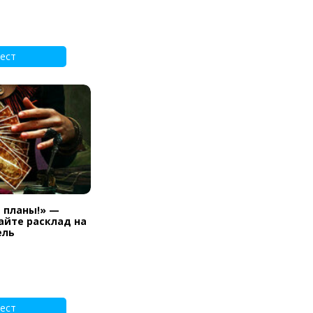
ест
и планы!» —
айте расклад на
ель
ест