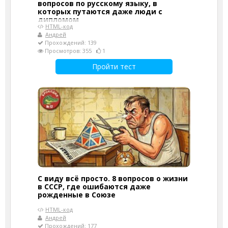
вопросов по русскому языку, в
которых путаются даже люди с
дипломом
HTML-код
Андрей
Прохождений: 139
Просмотров: 355
1
Пройти тест
С виду всё просто. 8 вопросов о жизни
в СССР, где ошибаются даже
рожденные в Союзе
HTML-код
Андрей
Прохождений: 177