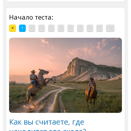
Начало теста:
<
1
2
3
4
5
6
7
8
9
10
Как вы считаете, где