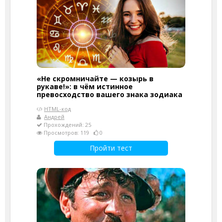
«Не скромничайте — козырь в
рукаве!»: в чём истинное
превосходство вашего знака зодиака
HTML-код
Андрей
Прохождений: 25
Просмотров: 119
0
Пройти тест