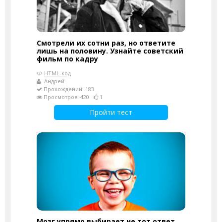
Смотрели их сотни раз, но ответите
лишь на половину. Узнайте советский
фильм по кадру
HTML-код
Андрей
Прохождений: 183
Просмотров: 420
1
Пройти тест
Мозг упрямо выбирает не тот ответ.