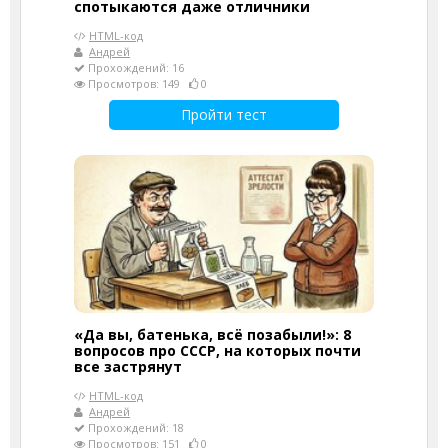
спотыкаются даже отличники
HTML-код
Андрей
Прохождений: 16
Просмотров: 149
0
Пройти тест
«Да вы, батенька, всё позабыли!»: 8
вопросов про СССР, на которых почти
все застрянут
HTML-код
Андрей
Прохождений: 18
Просмотров: 151
0