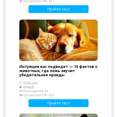
Просмотров: 188
1
Пройти тест
Интуиция вас подведет — 10 фактов о
животных, где ложь звучит
убедительнее правды
HTML-код
Андрей
Прохождений: 64
Просмотров: 238
0
Пройти тест