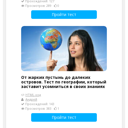
Прохождений: 127
Просмотров: 289
0
Пройти тест
От жарких пустынь до далеких
островов. Тест по географии, который
заставит усомниться в своих знаниях
HTML-код
Андрей
Прохождений: 143
Просмотров: 383
1
Пройти тест