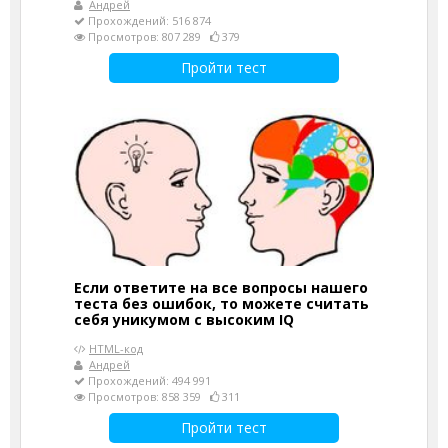
Андрей
Прохождений: 516 874
Просмотров: 807 289
379
Пройти тест
Если ответите на все вопросы нашего
теста без ошибок, то можете считать
себя уникумом с высоким IQ
HTML-код
Андрей
Прохождений: 494 991
Просмотров: 858 359
311
Пройти тест