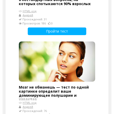
которых спотыкаются 90% взрослых
HTML-код
Андрей
Прохождений: 31
Просмотров: 186
0
Пройти тест
Мозг не обманешь — тест по одной
картинке определит ваше
доминирующее полушарие и
характер
HTML-код
Андрей
Прохождений: 76