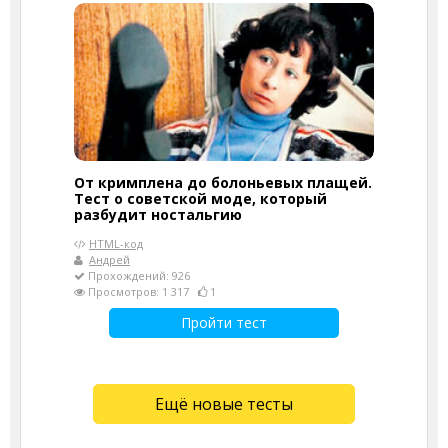
От кримплена до болоньевых плащей.
Тест о советской моде, который
разбудит ностальгию
HTML-код
Андрей
Прохождений: 926
Просмотров: 1 317
1
Пройти тест
Ещё новые тесты