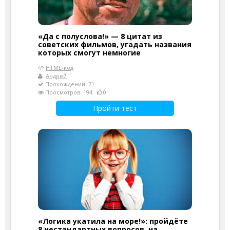
«Да с полуслова!» — 8 цитат из
советских фильмов, угадать названия
которых смогут немногие
HTML-код
Андрей
Прохождений: 71
Просмотров: 194
0
Пройти тест
«Логика укатила на море!»: пройдёте
8 нестандартных вопросов, на