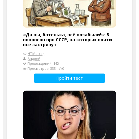
«Да вы, батенька, всё позабыли!»: 8
вопросов про СССР, на которых почти
все застрянут
HTML-код
Андрей
Прохождений: 142
Просмотров: 333
0
Пройти тест