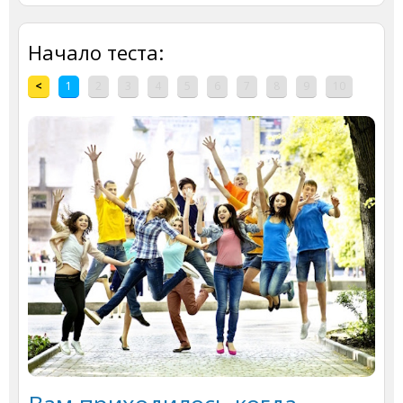
Начало теста:
<
1
2
3
4
5
6
7
8
9
10