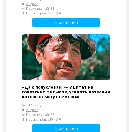
Андрей
Прохождений: 31
Просмотров: 135
0
Пройти тест
«Да с полуслова!» — 8 цитат из
советских фильмов, угадать названия
которых смогут немногие
HTML-код
Андрей
Прохождений: 85
Просмотров: 219
0
Пройти тест