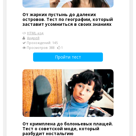
От жарких пустынь до далеких
островов. Тест по географии, который
заставит усомниться в своих знаниях
HTML-код
Андрей
Прохождений: 145
Просмотров: 388
1
Пройти тест
От кримплена до болоньевых плащей.
Тест о советской моде, который
разбудит ностальгию