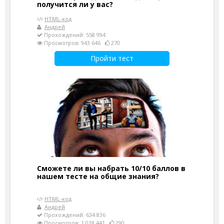
получится ли у вас?
HTML-код
Андрей
Прохождений: 558 994
Просмотров: 943 646
270
Пройти тест
Сможете ли вы набрать 10/10 баллов в
нашем тесте на общие знания?
HTML-код
Андрей
Прохождений: 634 836
Просмотров: 1 018 441
290