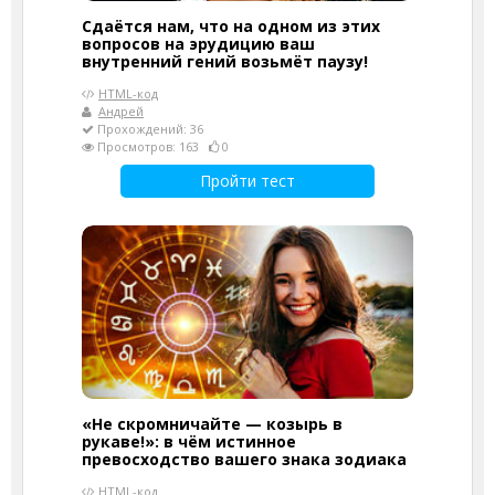
Сдаётся нам, что на одном из этих
вопросов на эрудицию ваш
внутренний гений возьмёт паузу!
HTML-код
Андрей
Прохождений: 36
Просмотров: 163
0
Пройти тест
«Не скромничайте — козырь в
рукаве!»: в чём истинное
превосходство вашего знака зодиака
HTML-код