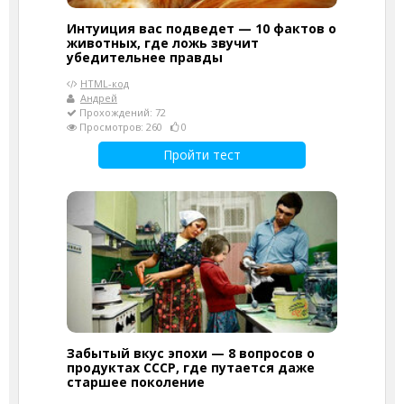
Интуиция вас подведет — 10 фактов о
животных, где ложь звучит
убедительнее правды
HTML-код
Андрей
Прохождений: 72
Просмотров: 260
0
Пройти тест
Забытый вкус эпохи — 8 вопросов о
продуктах СССР, где путается даже
старшее поколение