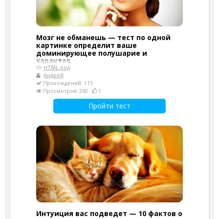
Мозг не обманешь — тест по одной
картинке определит ваше
доминирующее полушарие и
характер
HTML-код
Андрей
Прохождений: 115
Просмотров: 260
1
Пройти тест
Интуиция вас подведет — 10 фактов о