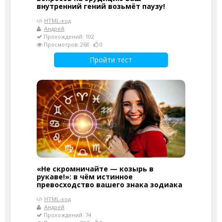
внутренний гений возьмёт паузу!
HTML-код
Андрей
Прохождений: 102
Просмотров: 268
0
Пройти тест
«Не скромничайте — козырь в
рукаве!»: в чём истинное
превосходство вашего знака зодиака
HTML-код
Андрей
Прохождений: 74