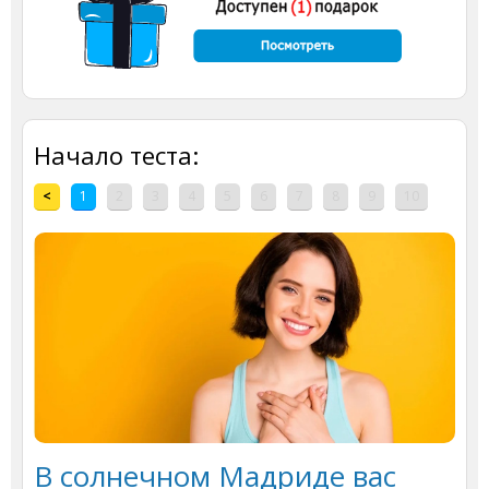
Начало теста:
<
1
2
3
4
5
6
7
8
9
10
В солнечном Мадриде вас