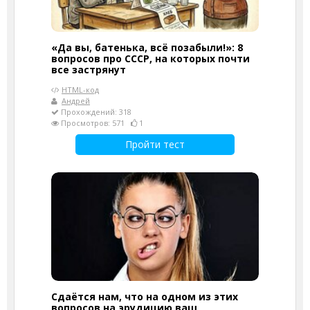
«Да вы, батенька, всё позабыли!»: 8
вопросов про СССР, на которых почти
все застрянут
HTML-код
Андрей
Прохождений: 318
Просмотров: 571
1
Пройти тест
Сдаётся нам, что на одном из этих
вопросов на эрудицию ваш