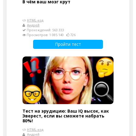
В чём ваш мозг крут
HTML-код
Андрей
Прохождений: 563 333
Просмотров: 1 085 140
726
Пройти тест
Тест на эрудицию: Ваш IQ высок, как
Эверест, если вы сможете набрать
80%!
HTML-код
Андрей