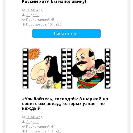
России хотя бы наполовину!
HTML-код
Андрей
Прохождений: 43
Просмотров: 154
0
Пройти тест
«Улыбайтесь, господа!»: 8 шаржей на
советских звёзд, которых узнает не
каждый
HTML-код
Андрей
Прохождений: 44
Просмотров: 131
0