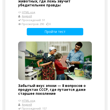
животных, где ложь звучит
убедительнее правды
HTML-код
Андрей
Прохождений: 91
Просмотров: 290
0
Пройти тест
Забытый вкус эпохи — 8 вопросов о
продуктах СССР, где путается даже
старшее поколение
HTML-код
Андрей
Прохождений: 157