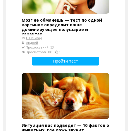
Мозг не обманешь — тест по одной
картинке определит ваше
доминирующее полушарие и
характер
HTML-код
Андрей
Прохождений: 53
Просмотров: 108
1
Пройти тест
Интуиция вас подведет — 10 фактов о
животных, где ложь звучит