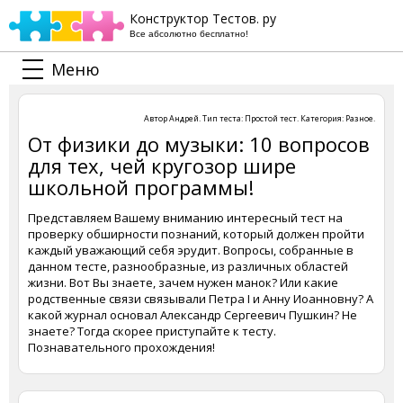
Конструктор Тестов. ру
Все абсолютно бесплатно!
Меню
Автор
Андрей
. Тип теста:
Простой тест
. Категория:
Разное
.
От физики до музыки: 10 вопросов
для тех, чей кругозор шире
школьной программы!
Представляем Вашему вниманию интересный тест на
проверку обширности познаний, который должен пройти
каждый уважающий себя эрудит. Вопросы, собранные в
данном тесте, разнообразные, из различных областей
жизни. Вот Вы знаете, зачем нужен манок? Или какие
родственные связи связывали Петра I и Анну Иоанновну? А
какой журнал основал Александр Сергеевич Пушкин? Не
знаете? Тогда скорее приступайте к тесту.
Познавательного прохождения!