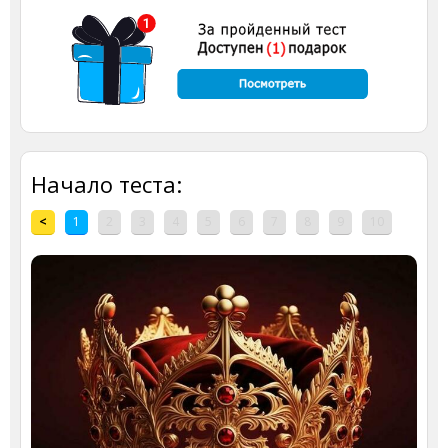
Начало теста:
<
1
2
3
4
5
6
7
8
9
10