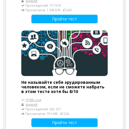
Андрей
Прохождений: 717 074
Просмотров: 1 338 870
263
Пройти тест
Не называйте себя эрудированным
человеком, если не сможете набрать
в этом тесте хотя бы 8/10
HTML-код
Андрей
Прохождений: 422 727
Просмотров: 751 940
226
Пройти тест