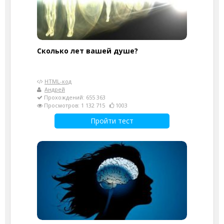
Cколько лет вашей душе?
HTML-код
Андрей
Прохождений: 655 363
Просмотров: 1 132 715
1003
Пройти тест