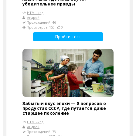
убедительнее правды
HTML-код
Андрей
Прохождений: 46
Просмотров: 150
0
Пройти тест
Забытый вкус эпохи — 8 вопросов о
продуктах СССР, где путается даже
старшее поколение
HTML-код
Андрей
Прохождений: 73