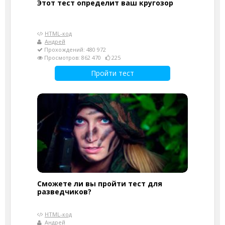
Этот тест определит ваш кругозор
HTML-код
Андрей
Прохождений: 480 972
Просмотров: 862 470
225
Пройти тест
Сможете ли вы пройти тест для
разведчиков?
HTML-код
Андрей