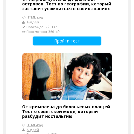
островов. Тест по географии, который
заставит усомниться в своих знаниях
HTML-код
Андрей
Прохождений: 137
Просмотров: 366
1
Пройти тест
От кримплена до болоньевых плащей.
Тест о советской моде, который
разбудит ностальгию
HTML-код
Андрей