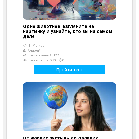
Одно животное. Взгляните на
картинку и узнайте, кто вы на самом
деле
HTML-код
Андрей
Прохождений: 122
Просмотров: 270
0
Пройти тест
От жарких пустынь до далеких