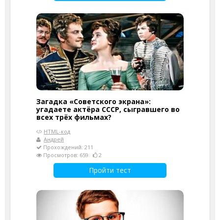
Загадка «Советского экрана»:
угадаете актёра СССР, сыгравшего во
всех трёх фильмах?
HTML-код
Андрей
Прохождений: 211
Просмотров: 659
2
Пройти тест