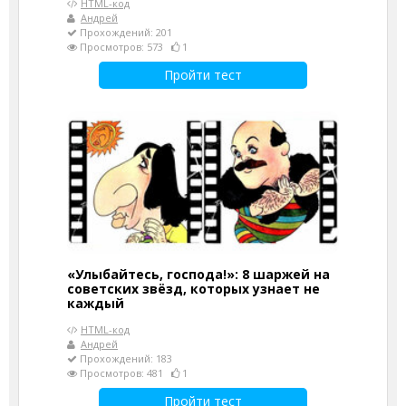
HTML-код
Андрей
Прохождений: 201
Просмотров: 573
1
Пройти тест
«Улыбайтесь, господа!»: 8 шаржей на
советских звёзд, которых узнает не
каждый
HTML-код
Андрей
Прохождений: 183
Просмотров: 481
1
Пройти тест