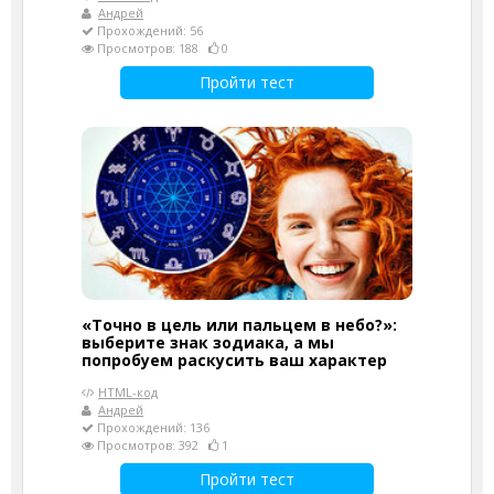
Андрей
Прохождений: 56
Просмотров: 188
0
Пройти тест
«Точно в цель или пальцем в небо?»:
выберите знак зодиака, а мы
попробуем раскусить ваш характер
HTML-код
Андрей
Прохождений: 136
Просмотров: 392
1
Пройти тест