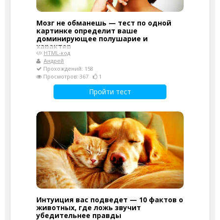
Мозг не обманешь — тест по одной
картинке определит ваше
доминирующее полушарие и
характер
HTML-код
Андрей
Прохождений: 158
Просмотров: 367
1
Пройти тест
Интуиция вас подведет — 10 фактов о
животных, где ложь звучит
убедительнее правды