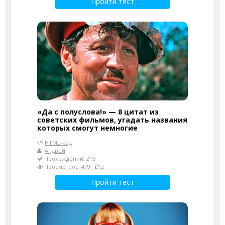
Пройти тест
«Да с полуслова!» — 8 цитат из
советских фильмов, угадать названия
которых смогут немногие
HTML-код
Андрей
Прохождений: 215
Просмотров: 479
2
Пройти тест