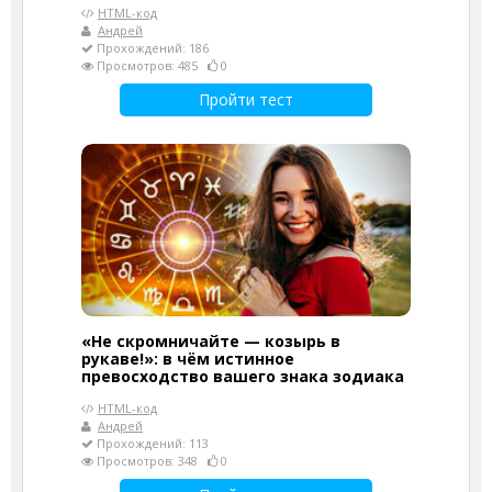
HTML-код
Андрей
Прохождений: 186
Просмотров: 485
0
Пройти тест
«Не скромничайте — козырь в
рукаве!»: в чём истинное
превосходство вашего знака зодиака
HTML-код
Андрей
Прохождений: 113
Просмотров: 348
0