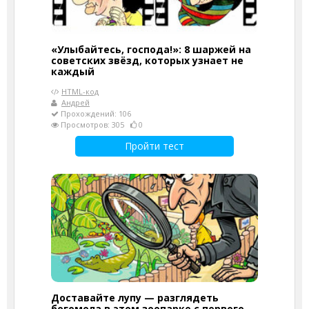
«Улыбайтесь, господа!»: 8 шаржей на
советских звёзд, которых узнает не
каждый
HTML-код
Андрей
Прохождений: 106
Просмотров: 305
0
Пройти тест
Доставайте лупу — разглядеть
богомола в этом зоопарке с первого