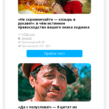
«Не скромничайте — козырь в
рукаве!»: в чём истинное
превосходство вашего знака зодиака
HTML-код
Андрей
Прохождений: 86
Просмотров: 257
0
Пройти тест
«Да с полуслова!» — 8 цитат из