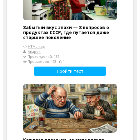
Забытый вкус эпохи — 8 вопросов о
продуктах СССР, где путается даже
старшее поколение
HTML-код
Андрей
Прохождений: 182
Просмотров: 478
1
Пройти тест
Кажется простым, но мозг пасует.