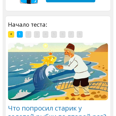
Начало теста:
<
1
2
3
4
5
6
7
8
Что попросил старик у