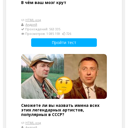
В чём ваш мозг крут
HTML-код
Андрей
Прохождений: 563 335
Просмотров: 1 085 159
726
Пройти тест
Сможете ли вы назвать имена всех
этих легендарных артистов,
популярных в СССР?
HTML-код
Андрей