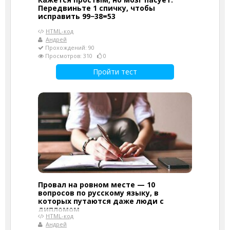
Передвиньте 1 спичку, чтобы
исправить 99−38=53
HTML-код
Андрей
Прохождений: 90
Просмотров: 310
0
Пройти тест
Провал на ровном месте — 10
вопросов по русскому языку, в
которых путаются даже люди с
дипломом
HTML-код
Андрей