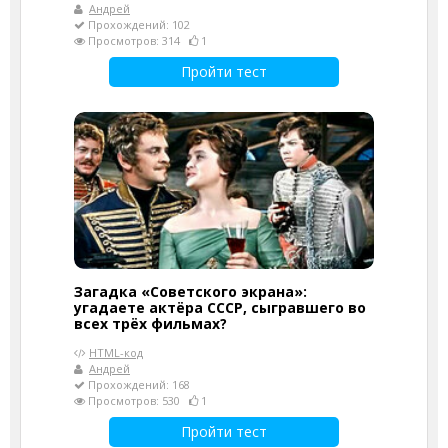
Андрей
Прохождений: 102
Просмотров: 314
1
Пройти тест
Загадка «Советского экрана»:
угадаете актёра СССР, сыгравшего во
всех трёх фильмах?
HTML-код
Андрей
Прохождений: 168
Просмотров: 530
1
Пройти тест