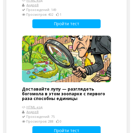
HTML-код
Андрей
Прохождений: 149
Просмотров: 402
1
Пройти тест
Доставайте лупу — разглядеть
богомола в этом зоопарке с первого
раза способны единицы
HTML-код
Андрей
Прохождений: 75
Просмотров: 288
0
Пройти тест