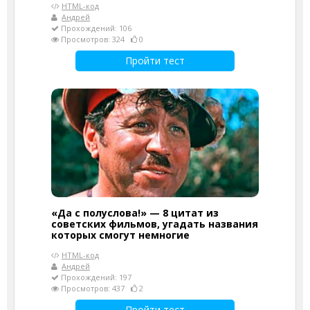
HTML-код
Андрей
Прохождений: 106
Просмотров: 324
0
Пройти тест
«Да с полуслова!» — 8 цитат из
советских фильмов, угадать названия
которых смогут немногие
HTML-код
Андрей
Прохождений: 197
Просмотров: 437
2
Пройти тест