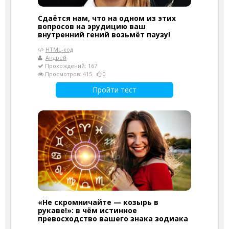
Сдаётся нам, что на одном из этих
вопросов на эрудицию ваш
внутренний гений возьмёт паузу!
HTML-код
Андрей
Прохождений: 167
Просмотров: 415
0
Пройти тест
«Не скромничайте — козырь в
рукаве!»: в чём истинное
превосходство вашего знака зодиака