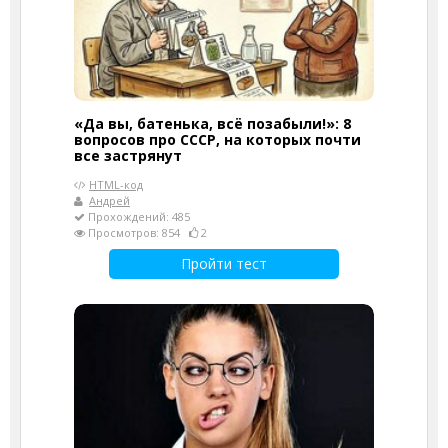
«Да вы, батенька, всё позабыли!»: 8
вопросов про СССР, на которых почти
все застрянут
HTML-код
Андрей
Прохождений: 485
Просмотров: 854
2
Пройти тест