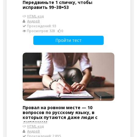
Передвиньте 1 спичку, чтобы
исправить 99−38=53
HTML-код
Андрей
Прохождений: 93
Просмотров: 328
0
Пройти тест
Провал на ровном месте — 10
вопросов по русскому языку, в
которых путаются даже люди с
дипломом
HTML-код
Андрей
Прохождений: 2 895