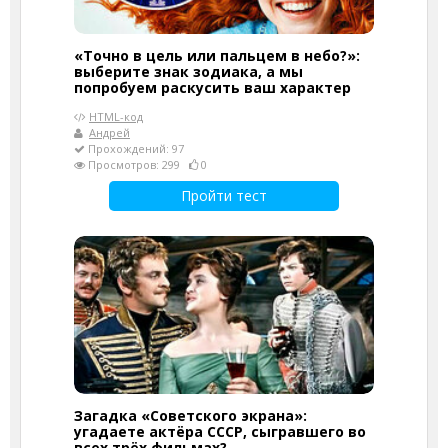
«Точно в цель или пальцем в небо?»:
выберите знак зодиака, а мы
попробуем раскусить ваш характер
HTML-код
Андрей
Прохождений: 97
Просмотров: 299
0
Пройти тест
Загадка «Советского экрана»:
угадаете актёра СССР, сыгравшего во
всех трёх фильмах?