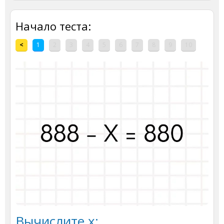
Начало теста:
<
1
2
3
4
5
6
7
8
9
10
Вычислите х: