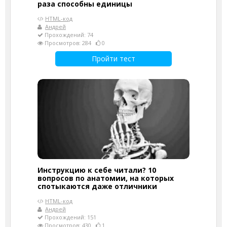
раза способны единицы
HTML-код
Андрей
Прохождений: 74
Просмотров: 284
0
Пройти тест
Инструкцию к себе читали? 10
вопросов по анатомии, на которых
спотыкаются даже отличники
HTML-код
Андрей
Прохождений: 151
Просмотров: 430
1