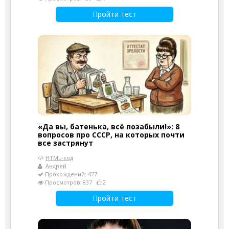
Пройти тест
«Да вы, батенька, всё позабыли!»: 8
вопросов про СССР, на которых почти
все застрянут
HTML-код
Андрей
Прохождений: 477
Просмотров: 837
2
Пройти тест