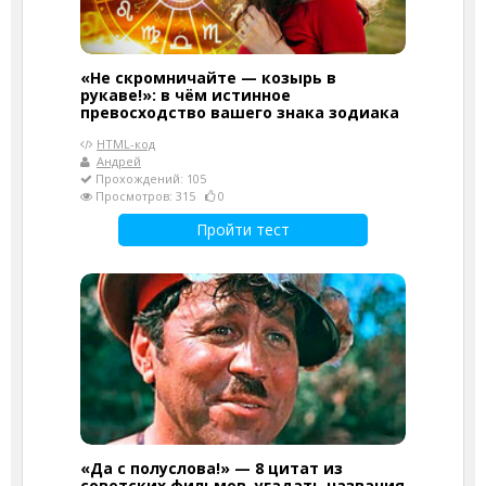
«Не скромничайте — козырь в
рукаве!»: в чём истинное
превосходство вашего знака зодиака
HTML-код
Андрей
Прохождений: 105
Просмотров: 315
0
Пройти тест
«Да с полуслова!» — 8 цитат из
советских фильмов, угадать названия