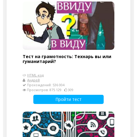
Тест на грамотность: Технарь вы или
гуманитарий?
HTML-код
Андрей
Прохождений: 536 004
Просмотров: 875 129
309
Пройти тест