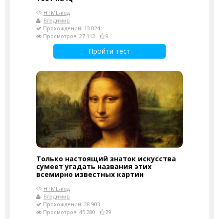
HTML-код
Владимир
Прохождений: 13 024
Просмотров: 27 112
9
Пройти тест
Только настоящий знаток искусства
сумеет угадать названия этих
всемирно известных картин
HTML-код
Владимир
Прохождений: 28 903
Просмотров: 45 280
29