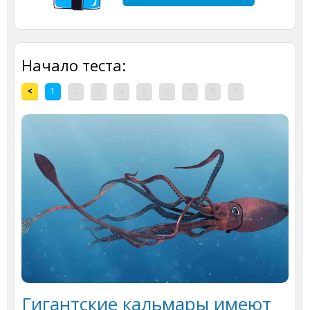
Начало теста:
<
1
2
3
4
5
6
7
8
9
Гигантские кальмары имеют