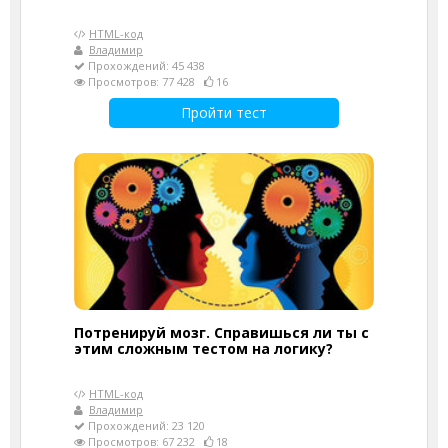
HTML-код
Владимир
Прохождений: 45 438
Просмотров: 77 428
16
Пройти тест
Потренируй мозг. Справишься ли ты с
этим сложным тестом на логику?
HTML-код
Владимир
Прохождений: 23 120
Просмотров: 67 232
18