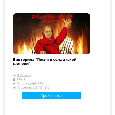
Викторина:"Песня в солдатской
шинели".
HTML-код
Filial 9
Прохождений: 896
Просмотров: 5 749
2
Пройти тест