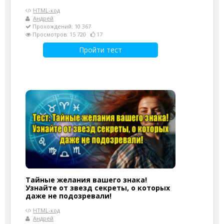
HTML-код
Андрей
Прохождений: 10 367
Просмотров: 15 720
17
Пройти тест
Тайные желания вашего знака!
Узнайте от звезд секреты, о которых
даже не подозревали!
HTML-код
Андрей