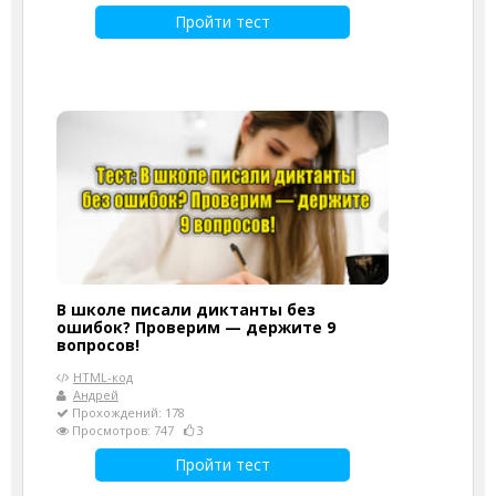
Пройти тест
В школе писали диктанты без
ошибок? Проверим — держите 9
вопросов!
HTML-код
Андрей
Прохождений: 178
Просмотров: 747
3
Пройти тест