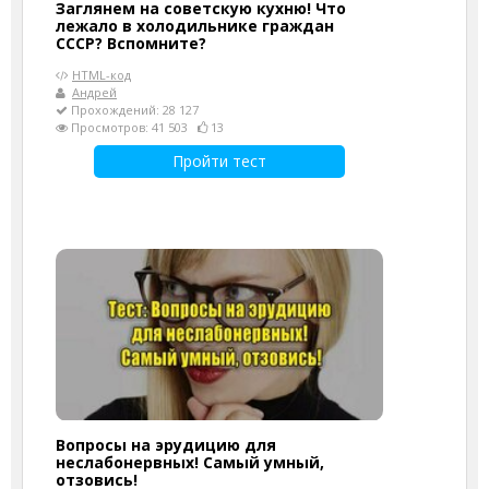
Заглянем на советскую кухню! Что
лежало в холодильнике граждан
СССР? Вспомните?
HTML-код
Андрей
Прохождений: 28 127
Просмотров: 41 503
13
Пройти тест
Вопросы на эрудицию для
неслабонервных! Самый умный,
отзовись!