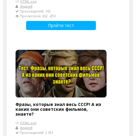
HTML-код
Андрей
Прохождений: 162
Просмотров: 652
0
Пройти тест
Фразы, которые знал весь СССР! А из
каких они советских фильмов,
знаете?
HTML-код
Андрей
Прохождений: 2 591