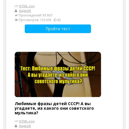
HTML-код
Андрей
Прохождений: 83 867
Просмотров: 116 618
42
Пройти тест
Любимые фразы детей СССР! А вы
угадаете, из какого они советского
мультика?
HTML-код
Андрей