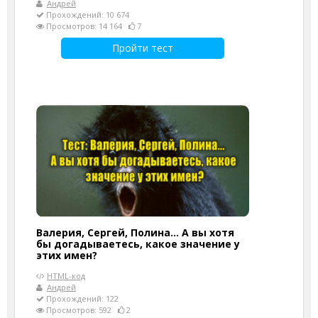
Андрей
Прохождений: 10 674
Просмотров: 14 164
7
Пройти тест
Валерия, Сергей, Полина... А вы хотя
бы догадываетесь, какое значение у
этих имен?
HTML-код
Андрей
Прохождений: 122
Просмотров: 592
2