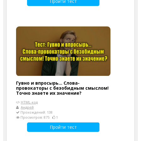
Пройти тест
Гувно и впросырь... Слова-
провокаторы с безобидным смыслом!
Точно знаете их значение?
HTML-код
Андрей
Прохождений: 138
Просмотров: 875
1
Пройти тест