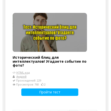
Исторический блиц для
интеллектуалов! Угадаете событие по
фото?
HTML-код
Андрей
Прохождений: 229
Просмотров: 760
2
Пройти тест