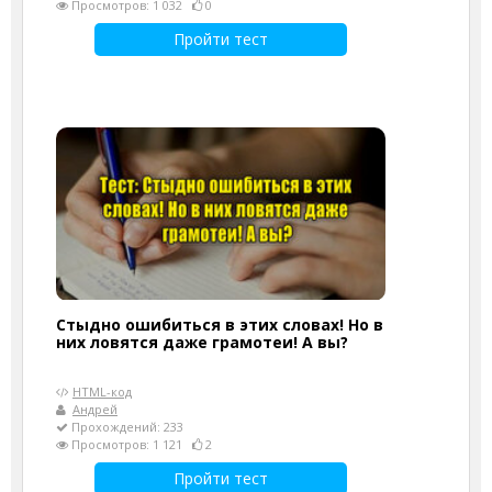
Просмотров: 1 032
0
Пройти тест
Стыдно ошибиться в этих словах! Но в
них ловятся даже грамотеи! А вы?
HTML-код
Андрей
Прохождений: 233
Просмотров: 1 121
2
Пройти тест