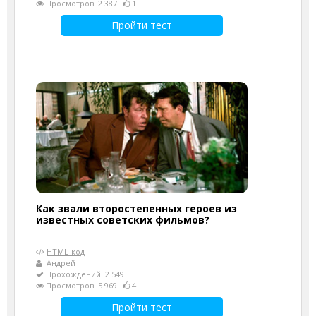
Просмотров: 2 387
1
Пройти тест
Как звали второстепенных героев из
известных советских фильмов?
HTML-код
Андрей
Прохождений: 2 549
Просмотров: 5 969
4
Пройти тест