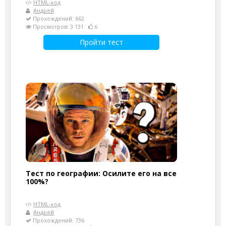
HTML-код
Андрей
Прохождений: 662
Просмотров: 3 131
6
Пройти тест
Тест по географии: Осилите его на все
100%?
HTML-код
Андрей
Прохождений: 736