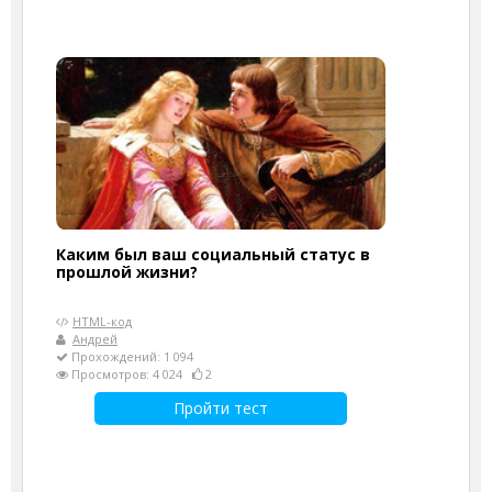
Каким был ваш социальный статус в
прошлой жизни?
HTML-код
Андрей
Прохождений: 1 094
Просмотров: 4 024
2
Пройти тест