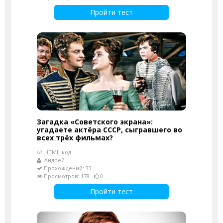
Пройти тест
Загадка «Советского экрана»:
угадаете актёра СССР, сыгравшего во
всех трёх фильмах?
HTML-код
Андрей
Прохождений: 33
Просмотров: 178
0
Пройти тест