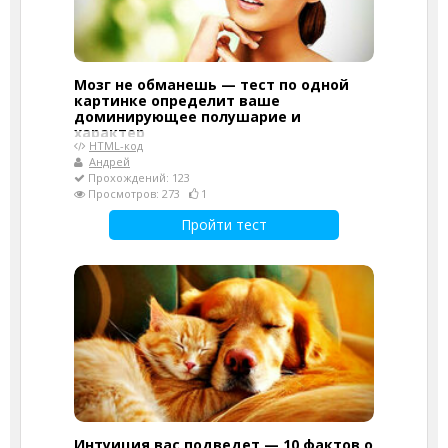
Мозг не обманешь — тест по одной
картинке определит ваше
доминирующее полушарие и
характер
HTML-код
Андрей
Прохождений: 123
Просмотров: 273
1
Пройти тест
Интуиция вас подведет — 10 фактов о