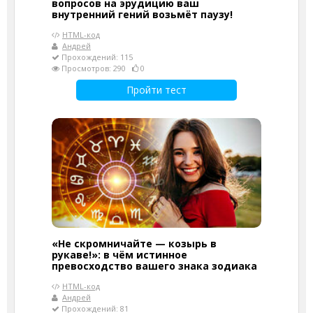
вопросов на эрудицию ваш
внутренний гений возьмёт паузу!
HTML-код
Андрей
Прохождений: 115
Просмотров: 290
0
Пройти тест
«Не скромничайте — козырь в
рукаве!»: в чём истинное
превосходство вашего знака зодиака
HTML-код
Андрей
Прохождений: 81