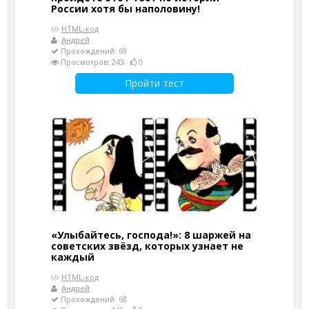
России хотя бы наполовину!
HTML-код
Андрей
Прохождений: 69
Просмотров: 243
0
Пройти тест
«Улыбайтесь, господа!»: 8 шаржей на
советских звёзд, которых узнает не
каждый
HTML-код
Андрей
Прохождений: 68