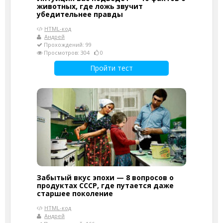
животных, где ложь звучит
убедительнее правды
HTML-код
Андрей
Прохождений: 99
Просмотров: 304
0
Пройти тест
Забытый вкус эпохи — 8 вопросов о
продуктах СССР, где путается даже
старшее поколение
HTML-код
Андрей