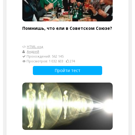
Помнишь, что ели в Советском Союзе?
HTML-код
Андрей
Прохождений: 562 145
Просмотров: 1 032 603
274
Пройти тест