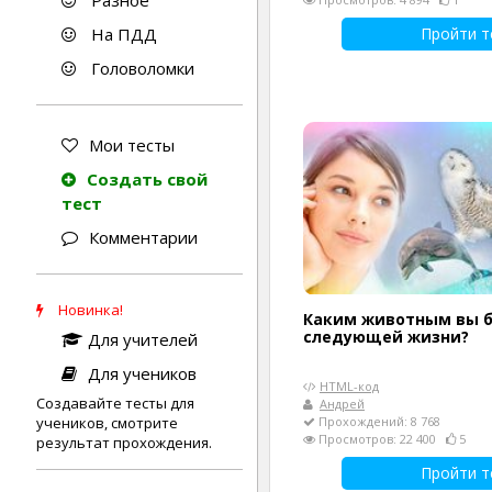
Разное
На ПДД
Пройти т
Головоломки
Мои тесты
Создать свой
тест
Комментарии
Новинка!
Каким животным вы б
следующей жизни?
Для учителей
Для учеников
HTML-код
Создавайте тесты для
Андрей
учеников, смотрите
Прохождений: 8 768
Просмотров: 22 400
5
результат прохождения.
Пройти т