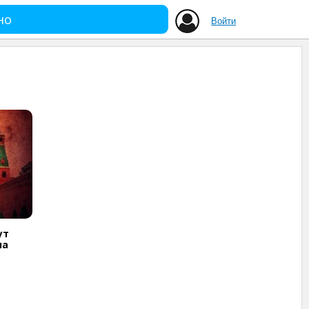
но
Войти
ут
на