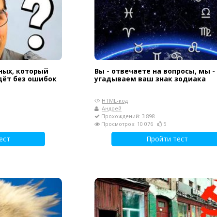
ных, который
Вы - отвечаете на вопросы, мы -
дёт без ошибок
угадываем ваш знак зодиака
HTML-код
Андрей
Прохождений: 3 898
Просмотров: 10 076
5
ест
Пройти тест