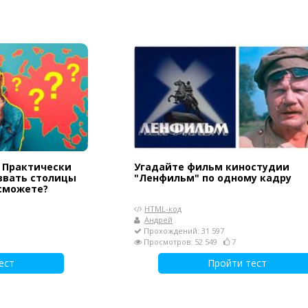
: Практически
Угадайте фильм киностудии
звать столицы
"Ленфильм" по одному кадру
 сможете?
HTML-код
Андрей
Прохождений: 31 597
Просмотров: 52 549
7
ест
Пройти тест