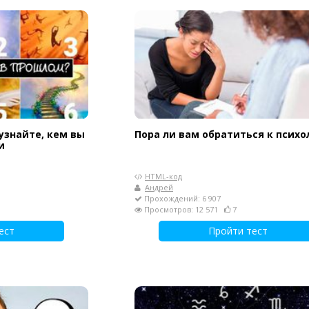
узнайте, кем вы
Пора ли вам обратиться к психо
и
HTML-код
Андрей
Прохождений: 6 907
Просмотров: 12 571
7
ест
Пройти тест