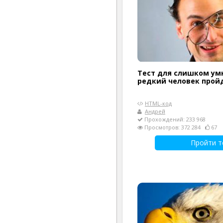
Тест для слишком ум
редкий человек прой
HTML-код
Андрей
Прохождений: 233 968
Просмотров: 372 284
67
Пройти т