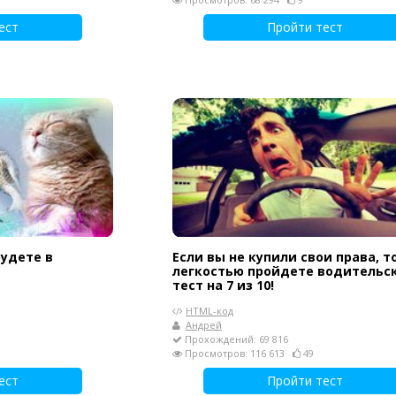
ест
Пройти тест
удете в
Если вы не купили свои права, то
легкостью пройдете водительс
тест на 7 из 10!
HTML-код
Андрей
Прохождений: 69 816
Просмотров: 116 613
49
ест
Пройти тест