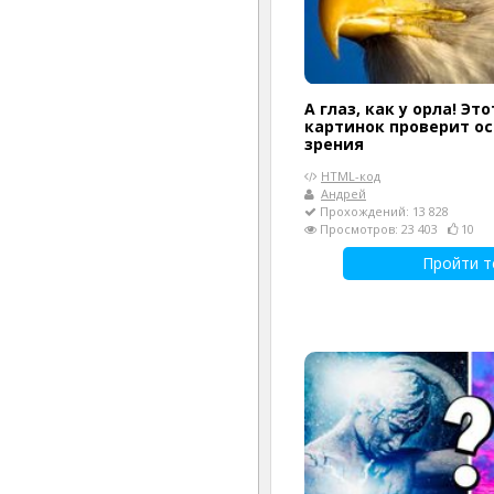
А глаз, как у орла! Это
картинок проверит о
зрения
HTML-код
Андрей
Прохождений: 13 828
Просмотров: 23 403
10
Пройти т