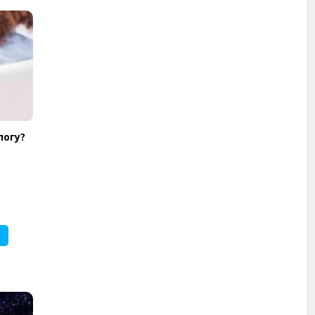
логу?