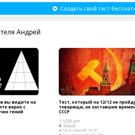
Создать свой тест бесплат
теля Андрей
в вы видите на
Тест, который на 12/12 не пройд
ите верно с
товарищи, не заставшие време
очно гений
СССР
HTML-код
Андрей
Прохождений: 34 521
Просмотров: 68 294
9