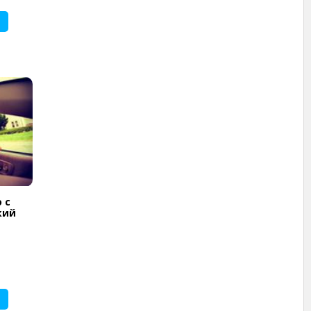
 с
кий