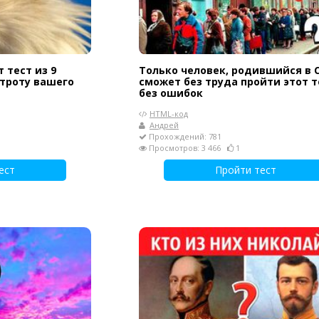
т тест из 9
Только человек, родившийся в С
строту вашего
сможет без труда пройти этот т
без ошибок
HTML-код
Андрей
Прохождений: 781
Просмотров: 3 466
1
ест
Пройти тест