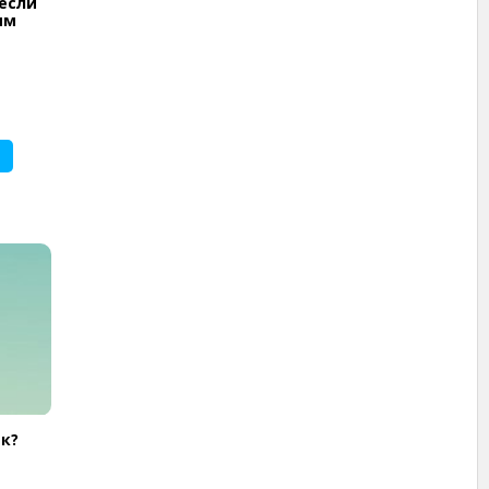
 если
им
к?