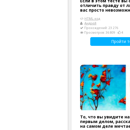
Если в этом тесте вы
отличить правду от л
вас просто невозмож
HTML-код
Андрей
Прохождений: 23 276
Просмотров: 36 809
4
Пройти т
То, что вы увидите н
первым делом, расска
на самом деле мечта