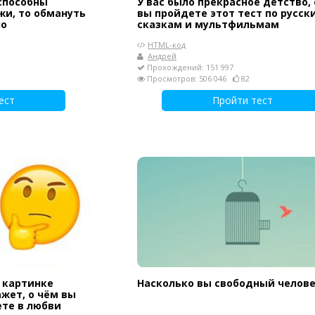
 способны
У вас было прекрасное детство,
жи, то обмануть
вы пройдете этот тест по русск
но
сказкам и мультфильмам
HTML-код
Андрей
Прохождений: 151 997
Просмотров: 506 046
82
ест
Пройти тест
а картинке
Насколько вы свободный челове
жет, о чём вы
ете в любви