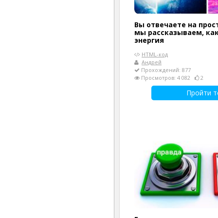
Вы отвечаете на прос
мы рассказываем, ка
энергия
HTML-код
Андрей
Прохождений: 877
Просмотров: 4 082
2
Пройти т