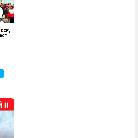
ССР,
ест