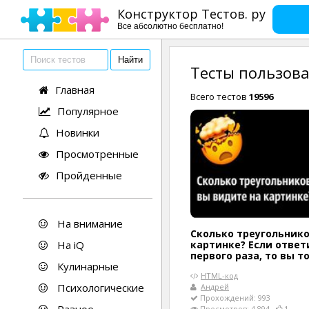
Конструктор Тестов. ру
Все абсолютно бесплатно!
Тесты пользова
Главная
Всего тестов
19596
Популярное
Новинки
Просмотренные
Пройденные
На внимание
Сколько треугольнико
На iQ
картинке? Если ответ
первого раза, то вы т
Кулинарные
HTML-код
Психологические
Андрей
Прохождений: 993
Просмотров: 4 894
1