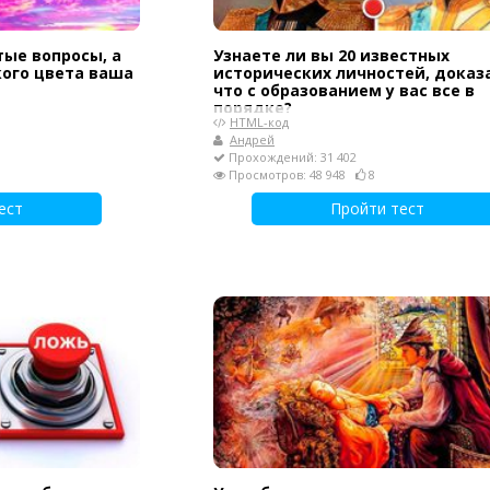
тые вопросы, а
Узнаете ли вы 20 известных
кого цвета ваша
исторических личностей, доказ
что с образованием у вас все в
порядке?
HTML-код
Андрей
Прохождений: 31 402
Просмотров: 48 948
8
ест
Пройти тест