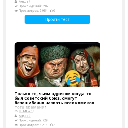
Андрей
Прохождений: 396
Просмотров: 2 954
0
Пройти тест
Только те, чьим адресом когда-то
был Советский Союз, смогут
безошибочно назвать всех комиков
того времени!
HTML-код
Андрей
Прохождений: 729
Просмотров: 3 213
2