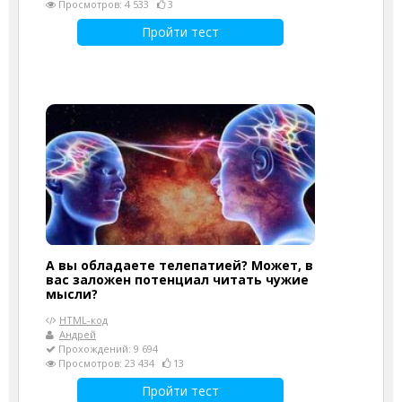
Просмотров: 4 533
3
Пройти тест
А вы обладаете телепатией? Может, в
вас заложен потенциал читать чужие
мысли?
HTML-код
Андрей
Прохождений: 9 694
Просмотров: 23 434
13
Пройти тест