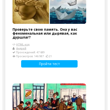
Проверьте свою память. Она у вас
феноменальная или дырявая, как
дуршлаг?
HTML-код
Андрей
Прохождений: 47 689
Просмотров: 146 987
21
Пройти тест