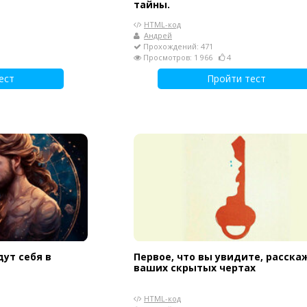
тайны.
HTML-код
Андрей
Прохождений: 471
Просмотров: 1 966
4
ест
Пройти тест
дут себя в
Первое, что вы увидите, расска
ваших скрытых чертах
HTML-код