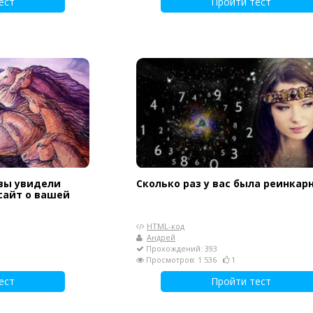
ест
Пройти тест
 вы увидели
Сколько раз у вас была реинкар
сайт о вашей
HTML-код
Андрей
Прохождений: 393
Просмотров: 1 536
1
ест
Пройти тест