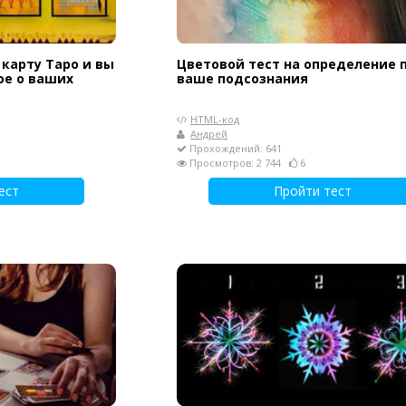
карту Таро и вы
Цветовой тест на определение 
ое о ваших
ваше подсознания
HTML-код
Андрей
Прохождений: 641
Просмотров: 2 744
6
ест
Пройти тест