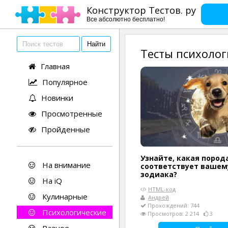
Конструктор Тестов. ру
Все абсолютно бесплатно!
Тесты психолог
Главная
Популярное
Новинки
Просмотренные
Пройденные
Узнайте, какая пород
На внимание
соответствует вашем
зодиака?
На iQ
HTML-код
Кулинарные
Андрей
Прохождений: 744
Психологические
Просмотров: 2 214
3