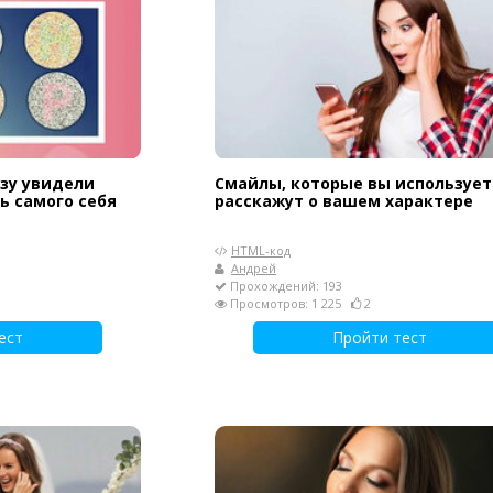
азу увидели
Смайлы, которые вы использует
ь самого себя
расскажут о вашем характере
HTML-код
Андрей
Прохождений: 193
Просмотров: 1 225
2
ест
Пройти тест