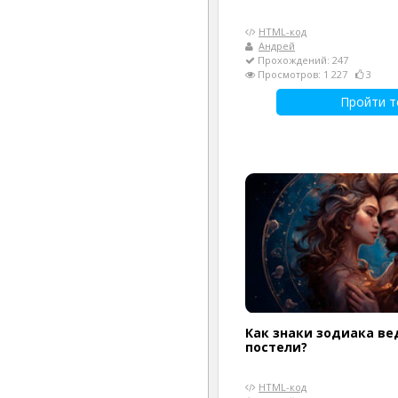
HTML-код
Андрей
Прохождений: 247
Просмотров: 1 227
3
Пройти т
Как знаки зодиака ве
постели?
HTML-код