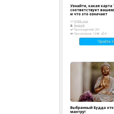
Узнайте, какая карта
соответствует вашем
и что это означает
HTML-код
Андрей
Прохождений: 291
Просмотров: 1 048
4
Пройти т
Выбранный Будда отк
мантру!