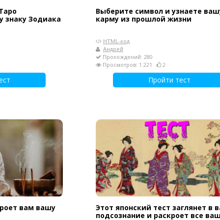
 Таро
Выберите символ и узнаете ваш
у знаку Зодиака
карму из прошлой жизни
HTML-код
Андрей
Прохождений: 280
Просмотров: 1 221
2
ест
Пройти тест
роет вам вашу
Этот японский тест заглянет в 
подсознание и раскроет все ва