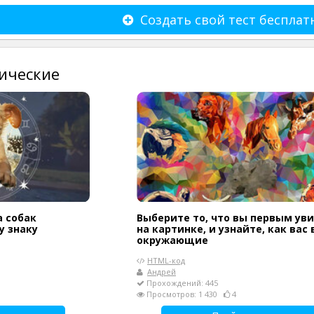
Создать свой тест бесплат
ические
а собак
Выберите то, что вы первым ув
у знаку
на картинке, и узнайте, как вас
окружающие
HTML-код
Андрей
Прохождений: 445
Просмотров: 1 430
4