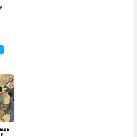
у
ваше
ши