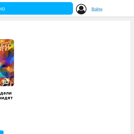
но
Войти
идели
 видят