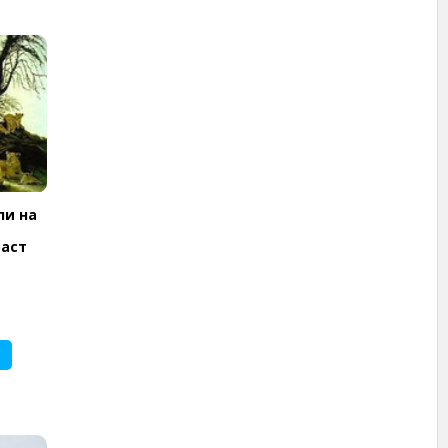
ли на
раст