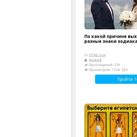
По какой причине вы
разные знаки зодиак
HTML-код
Андрей
Прохождений: 279
Просмотров: 1 214
0
Пройти т