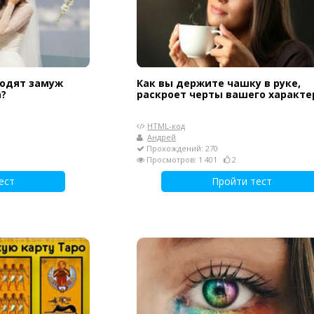
ходят замуж
Как вы держите чашку в руке,
а?
раскроет черты вашего характе
HTML-код
Андрей
Прохождений: 270
Просмотров: 1 401
2
ест
Пройти тест