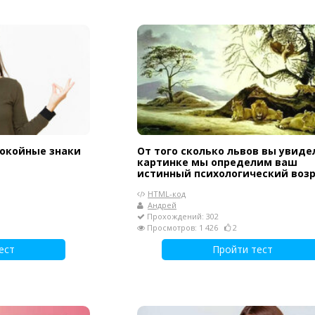
покойные знаки
От того сколько львов вы увиде
картинке мы определим ваш
истинный психологический воз
HTML-код
Андрей
Прохождений: 302
Просмотров: 1 426
2
ест
Пройти тест