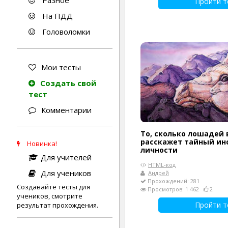
Разное
Пройти т
На ПДД
Головоломки
Мои тесты
Создать свой
тест
Комментарии
То, сколько лошадей
расскажет тайный ин
Новинка!
личности
Для учителей
HTML-код
Для учеников
Андрей
Прохождений: 281
Создавайте тесты для
Просмотров: 1 462
2
учеников, смотрите
Пройти т
результат прохождения.