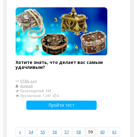
Хотите знать, что делает вас самым
удачливым?
HTML-код
Андрей
Прохождений: 343
Просмотров: 1 247
0
Пройти тест
«
54
55
56
57
58
59
60
61