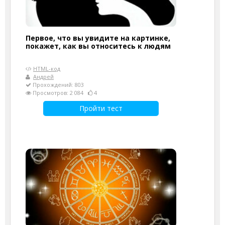
Первое, что вы увидите на картинке,
покажет, как вы относитесь к людям
HTML-код
Андрей
Прохождений: 803
Просмотров: 2 084
4
Пройти тест