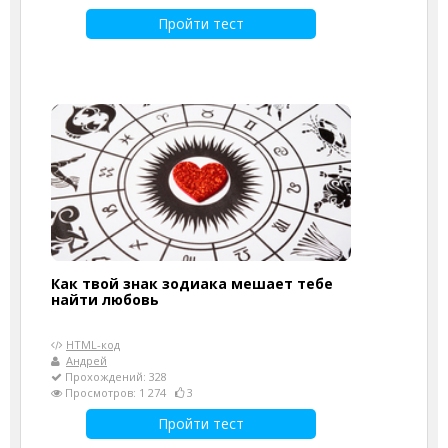
Пройти тест
Как твой знак зодиака мешает тебе
найти любовь
HTML-код
Андрей
Прохождений: 328
Просмотров: 1 274
3
Пройти тест