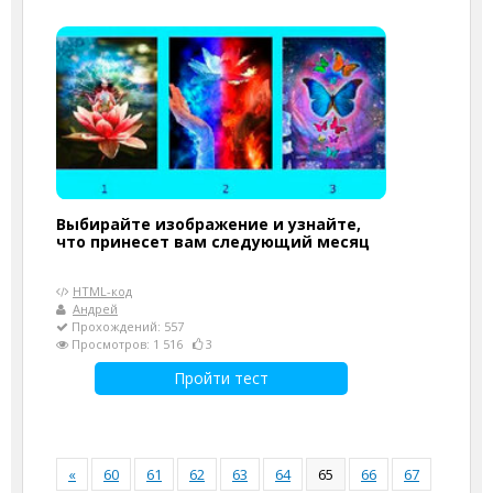
Выбирайте изображение и узнайте,
что принесет вам следующий месяц
HTML-код
Андрей
Прохождений: 557
Просмотров: 1 516
3
Пройти тест
«
60
61
62
63
64
65
66
67