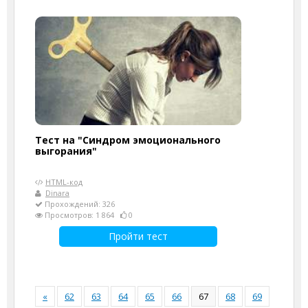
Тест на "Синдром эмоционального
выгорания"
HTML-код
Dinara
Прохождений: 326
Просмотров: 1 864
0
Пройти тест
«
62
63
64
65
66
67
68
69