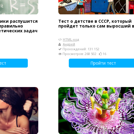
ики распушится
Тест о детстве в СССР, который
 правильно
пройдет только сам выросший в
етических задач
HTML-код
Андрей
Прохождений: 131 152
Просмотров: 268 502
16
ест
Пройти тест