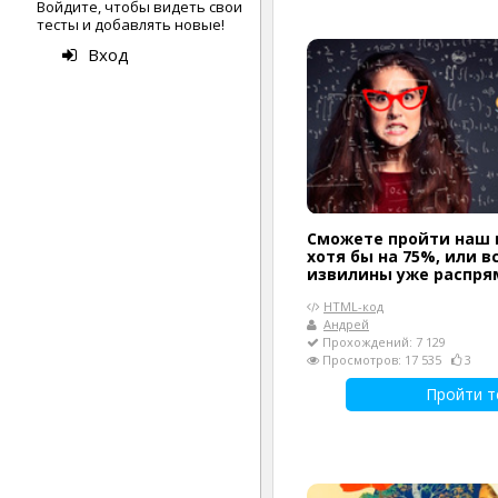
Войдите, чтобы видеть свои
тесты и добавлять новые!
Вход
Сможете пройти наш 
хотя бы на 75%, или в
извилины уже распря
HTML-код
Андрей
Прохождений: 7 129
Просмотров: 17 535
3
Пройти т