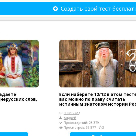
Создать свой тест бесплат
гадаете
Если наберете 12/12 в этом тесте
нерусских слов,
вас можно по праву считать
истинным знатоком истории Ро
HTML-код
Андрей
Прохождений: 23 379
Просмотров: 38 877
3