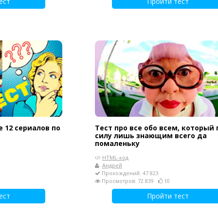
ест
Пройти тест
е 12 сериалов по
Тест про все обо всем, который
силу лишь знающим всего да
помаленьку
HTML-код
Андрей
Прохождений: 47 823
Просмотров: 72 839
10
ест
Пройти тест