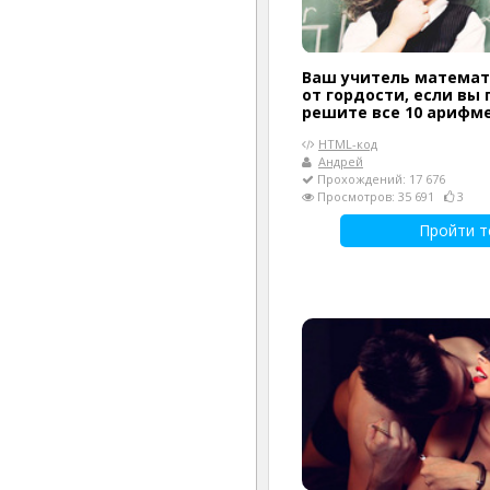
Ваш учитель математ
от гордости, если вы
решите все 10 арифм
HTML-код
Андрей
Прохождений: 17 676
Просмотров: 35 691
3
Пройти т