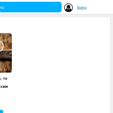
но
Войти
, то
ссии