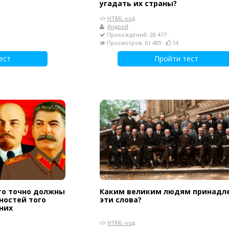
угадать их страны?
HTML-код
Андрей
Прохождений: 28 477
Просмотров: 61 489
14
ест
Пройти тест
 то точно должны
Каким великим людям принадл
ностей того
эти слова?
них
HTML-код