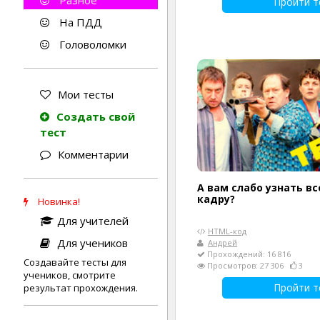
Разное
Пройти т
На ПДД
Головоломки
Мои тесты
Создать свой
тест
Комментарии
А вам слабо узнать вс
кадру?
Новинка!
Для учителей
HTML-код
Для учеников
Андрей
Прохождений: 16 816
Создавайте тесты для
Просмотров: 27 306
3
учеников, смотрите
Пройти т
результат прохождения.