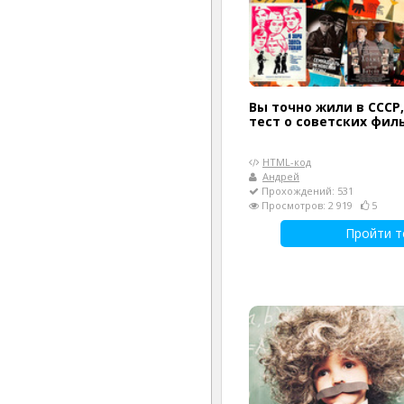
Вы точно жили в СССР
тест о советских филь
HTML-код
Андрей
Прохождений: 531
Просмотров: 2 919
5
Пройти т