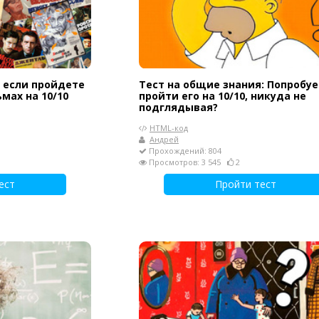
, если пройдете
Тест на общие знания: Попробу
мах на 10/10
пройти его на 10/10, никуда не
подглядывая?
HTML-код
Андрей
Прохождений: 804
Просмотров: 3 545
2
ест
Пройти тест