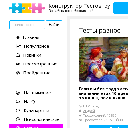
Конструктор Тестов. ру
Все абсолютно бесплатно!
Тесты разное
Главная
Популярное
Новинки
Просмотренные
Пройденные
Если вы без труда от
На внимание
значения этих 10 древ
то ваш IQ 162 и выше
На iQ
HTML-код
Кулинарные
Андрей
Прохождений: 16 885
Психологические
Просмотров: 25 653
10