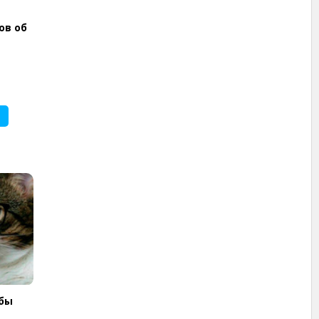
ов об
обы