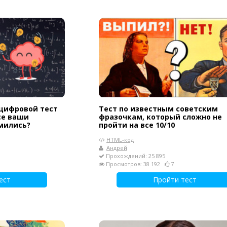
цифровой тест
Тест по известным советским
се ваши
фразочкам, который сложно не
мились?
пройти на все 10/10
HTML-код
Андрей
Прохождений: 25 895
Просмотров: 38 192
7
ест
Пройти тест