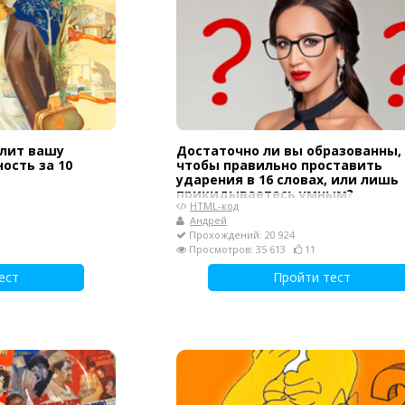
елит вашу
Достаточно ли вы образованны,
ость за 10
чтобы правильно проставить
ударения в 16 словах, или лишь
прикидываетесь умным?
HTML-код
Андрей
Прохождений: 20 924
Просмотров: 35 613
11
ест
Пройти тест